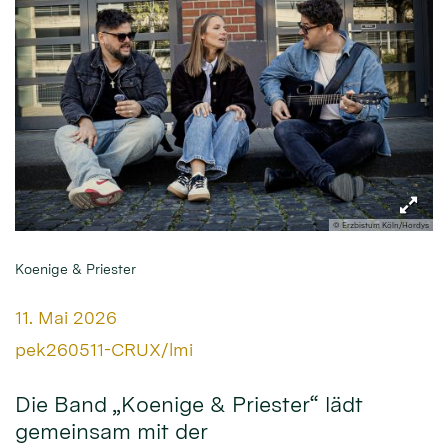
© Erzbistum Köln/Hordys
Koenige & Priester
Datum:
11. Mai 2026
Von:
pek260511-CRUX/lmi
Die Band „Koenige & Priester“ lädt
gemeinsam mit der