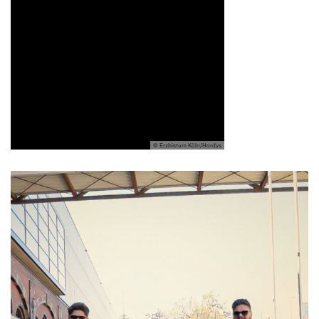
© Erzbistum Köln/Hordys