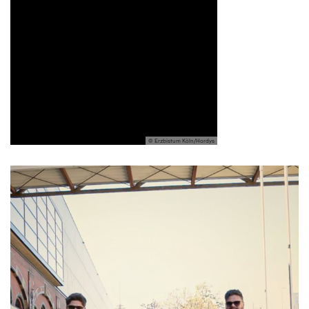
© Erzbistum Köln/Hordys