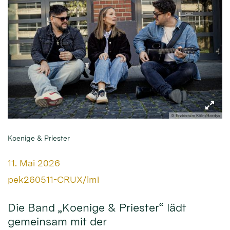
© Erzbistum Köln/Hordys
Koenige & Priester
Datum:
11. Mai 2026
Von:
pek260511-CRUX/lmi
Die Band „Koenige & Priester“ lädt
gemeinsam mit der