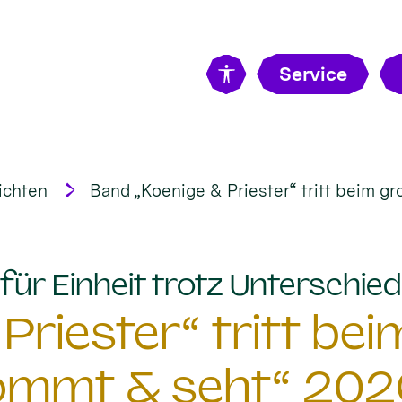
Service
ichten
Band „Koenige & Priester“ tritt beim g
für Einheit trotz Unterschiedl
Priester“ tritt be
ommt & seht“ 202