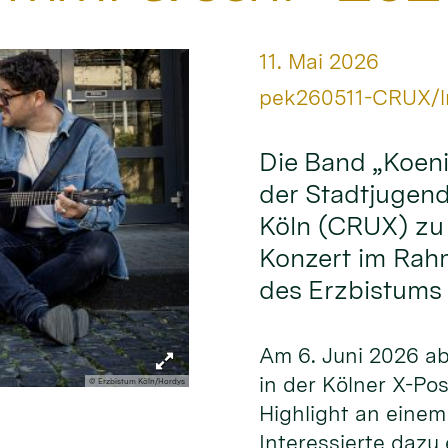
Datum:
11. Mai 2026
Von:
pek260511-CRUX/l
Die Band „Koeni
der Stadtjugend
Köln (CRUX) zu
Konzert im Rah
des Erzbistums 
Am 6. Juni 2026 ab 
in der Kölner X-Po
© Erzbistum Köln/Hordys
Highlight an eine
Interessierte dazu 