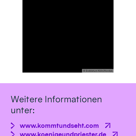
© Erzbistum Köln/Hordys
Weitere Informationen
unter:
www.kommtundseht.com
www.koenigeundpriester.de