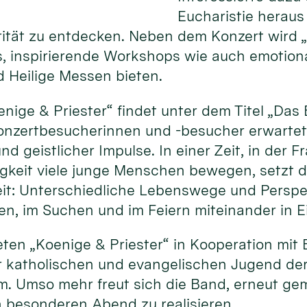
Eucharistie heraus
rität zu entdecken. Neben dem Konzert wird 
, inspirierende Workshops wie auch emotion
 Heilige Messen bieten.
nige & Priester“ findet unter dem Titel „Da
Konzertbesucherinnen und -besucher erwartet
 geistlicher Impulse. In einer Zeit, in der F
rigkeit viele junge Menschen bewegen, setzt
heit: Unterschiedliche Lebenswege und Persp
, im Suchen und im Feiern miteinander in 
eten „Koenige & Priester“ in Kooperation mit B
 katholischen und evangelischen Jugend de
. Umso mehr freut sich die Band, erneut g
n besonderen Abend zu realisieren.