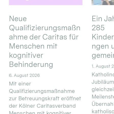
Neue
Ein Ja
Qualifizierungsmaßn
285
ahme der Caritas für
Kinder
Menschen mit
ngen u
kognitiver
gemei
Behinderung
1. August 
Katholino
6. August 2026
Jubiläum
Mit einer
gleichze
Qualifizierungsmaßnahme
Meilenste
zur Betreuungskraft eröffnet
Übernahm
der Kölner Caritasverband
katholis
Menschen mit kognitiver