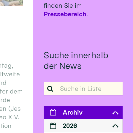
finden Sie im
Pressebereich
.
Suche innerhalb
der News
tag,
eltweite
und
Suche in Liste
ter dem
erde
en (Jes
Archiv
eo XIV.
ition
2026