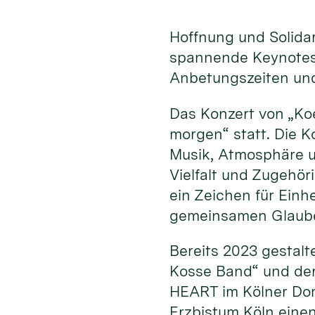
Hoffnung und Solida
spannende Keynotes
Anbetungszeiten und
Das Konzert von „Koe
morgen“ statt. Die 
Musik, Atmosphäre und
Vielfalt und Zugehö
ein Zeichen für Ein
gemeinsamen Glauben
Bereits 2023 gestalt
Kosse Band“ und der
HEART im Kölner Dom
Erzbistum Köln eine