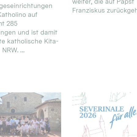
weiter, die auf Papst
geseinrichtungen
Franziskus zurückgeht.
atholino auf
mt 285
ungen und ist damit
te katholische Kita-
 NRW. ...