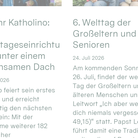
hr Katholino:
6. Welttag der
Großeltern und
tageseinrichtu
Senioren
nter einem
24. Juli 2026
nsamen Dach
Am kommenden Sonn
26. Juli, findet der w
2026
Tag der Großeltern 
 feiert sein erstes
älteren Menschen un
 und erreicht
Leitwort „Ich aber w
itig den nächsten
dich niemals vergess
in: Mit der
49,15)“ statt. Papst L
e weiterer 182
führt damit eine Trad
cher