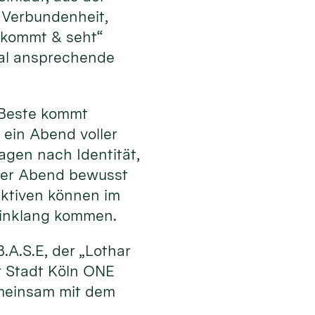
 Verbundenheit,
„kommt & seht“
al ansprechende
s Beste kommt
 ein Abend voller
ragen nach Identität,
 der Abend bewusst
ektiven können im
Einklang kommen.
.A.S.E, der „Lothar
r Stadt Köln ONE
emeinsam mit dem