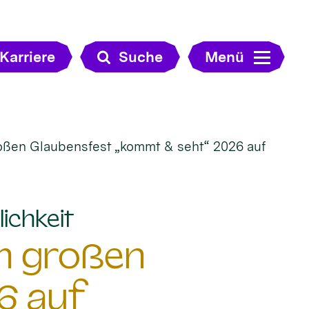
Karriere
Suche
Menü
roßen Glaubensfest „kommt & seht“ 2026 auf
:
ichkeit
im großen
6 auf