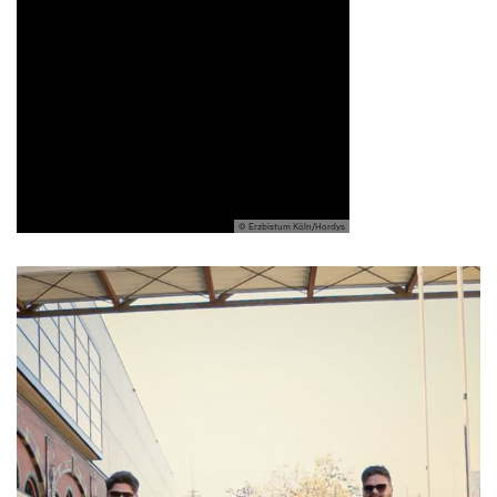
© Erzbistum Köln/Hordys