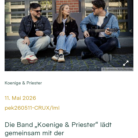
© Erzbistum Köln/Hordys
Koenige & Priester
Datum:
11. Mai 2026
Von:
pek260511-CRUX/lmi
Die Band „Koenige & Priester“ lädt
gemeinsam mit der