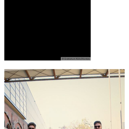
© Erzbistum Köln/Hordys