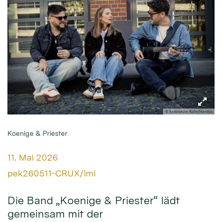
© Erzbistum Köln/Hordys
Koenige & Priester
Datum:
11. Mai 2026
Von:
pek260511-CRUX/lmi
Die Band „Koenige & Priester“ lädt
gemeinsam mit der