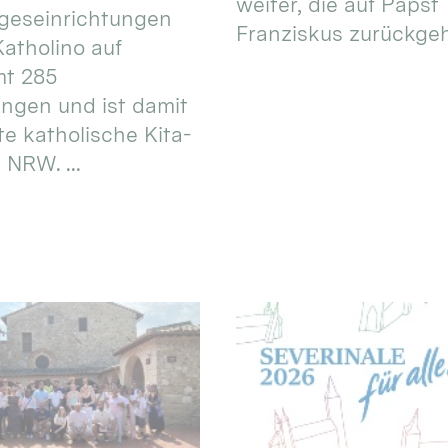
weiter, die auf Papst
geseinrichtungen
Franziskus zurückgeht.
atholino auf
mt 285
ungen und ist damit
te katholische Kita-
 NRW. ...