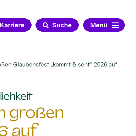
Karriere
Suche
Menü
roßen Glaubensfest „kommt & seht“ 2026 auf
:
ichkeit
im großen
6 auf