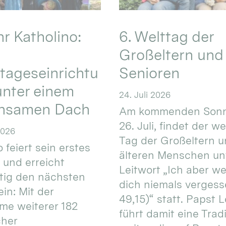
hr Katholino:
6. Welttag der
Großeltern und
tageseinrichtu
Senioren
nter einem
24. Juli 2026
nsamen Dach
Am kommenden Sonn
26. Juli, findet der w
2026
Tag der Großeltern 
 feiert sein erstes
älteren Menschen un
 und erreicht
Leitwort „Ich aber w
itig den nächsten
dich niemals vergess
in: Mit der
49,15)“ statt. Papst L
e weiterer 182
führt damit eine Trad
cher