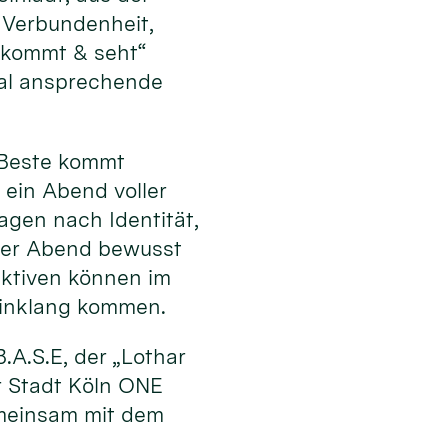
 Verbundenheit,
„kommt & seht“
al ansprechende
s Beste kommt
 ein Abend voller
ragen nach Identität,
 der Abend bewusst
ektiven können im
Einklang kommen.
.A.S.E, der „Lothar
r Stadt Köln ONE
emeinsam mit dem