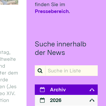
finden Sie im
Pressebereich
.
Suche innerhalb
der News
tag,
eltweite
und
Suche in Liste
ter dem
erde
en (Jes
Archiv
eo XIV.
ition
2026