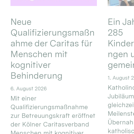
Neue
Ein Ja
Qualifizierungsmaßn
285
ahme der Caritas für
Kinder
Menschen mit
ngen u
kognitiver
gemei
Behinderung
1. August 
Katholino
6. August 2026
Jubiläum
Mit einer
gleichze
Qualifizierungsmaßnahme
Meilenste
zur Betreuungskraft eröffnet
Übernahm
der Kölner Caritasverband
katholis
Menschen mit kognitiver