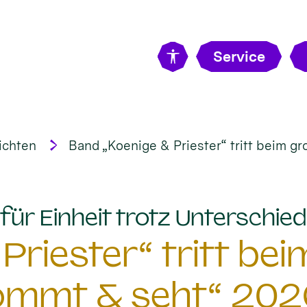
Service
ichten
Band „Koenige & Priester“ tritt beim g
für Einheit trotz Unterschiedl
Priester“ tritt be
ommt & seht“ 202