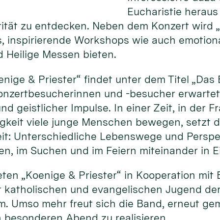
Eucharistie heraus
rität zu entdecken. Neben dem Konzert wird 
, inspirierende Workshops wie auch emotion
 Heilige Messen bieten.
nige & Priester“ findet unter dem Titel „Da
Konzertbesucherinnen und -besucher erwartet
 geistlicher Impulse. In einer Zeit, in der F
rigkeit viele junge Menschen bewegen, setzt
heit: Unterschiedliche Lebenswege und Persp
, im Suchen und im Feiern miteinander in 
eten „Koenige & Priester“ in Kooperation mit B
 katholischen und evangelischen Jugend de
. Umso mehr freut sich die Band, erneut g
n besonderen Abend zu realisieren.