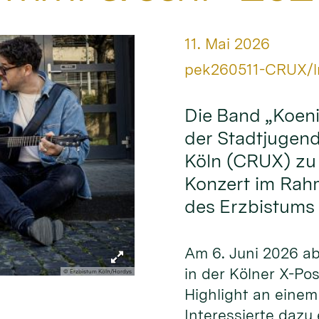
Datum:
11. Mai 2026
Von:
pek260511-CRUX/l
Die Band „Koeni
der Stadtjugend
Köln (CRUX) zu
Konzert im Rah
des Erzbistums 
Am 6. Juni 2026 ab 
in der Kölner X-Po
© Erzbistum Köln/Hordys
Highlight an eine
Interessierte dazu 