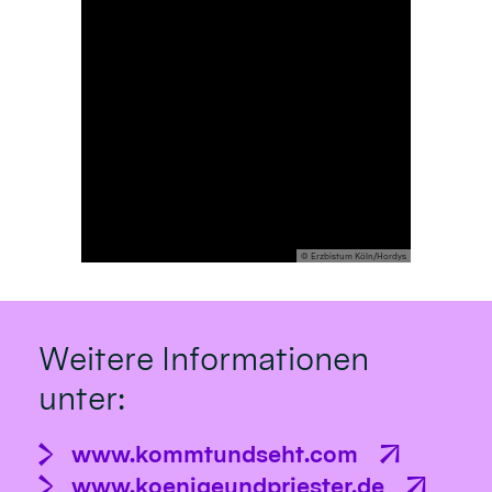
© Erzbistum Köln/Hordys
Weitere Informationen
unter:
www.kommtundseht.com
www.koenigeundpriester.de