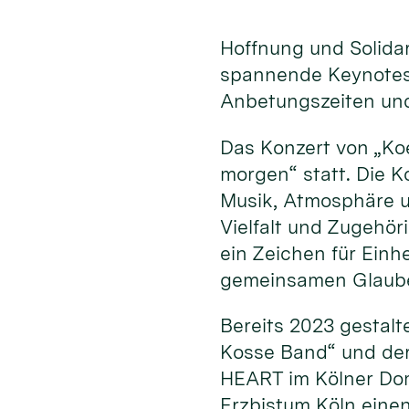
Hoffnung und Solida
spannende Keynotes
Anbetungszeiten und
Das Konzert von „Koe
morgen“ statt. Die 
Musik, Atmosphäre und
Vielfalt und Zugehö
ein Zeichen für Ein
gemeinsamen Glauben
Bereits 2023 gestalt
Kosse Band“ und der
HEART im Kölner Dom
Erzbistum Köln eine