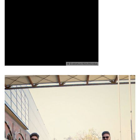
© Erzbistum Köln/Hordys