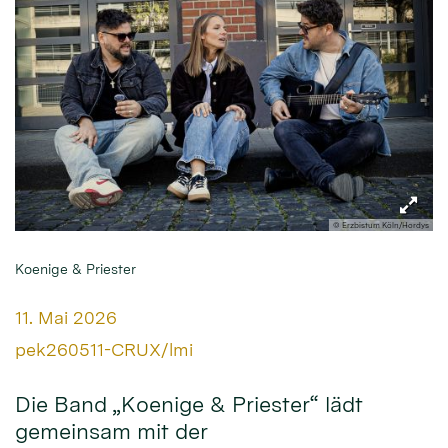
© Erzbistum Köln/Hordys
Koenige & Priester
Datum:
11. Mai 2026
Von:
pek260511-CRUX/lmi
Die Band „Koenige & Priester“ lädt
gemeinsam mit der