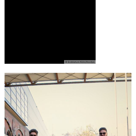
© Erzbistum Köln/Hordys