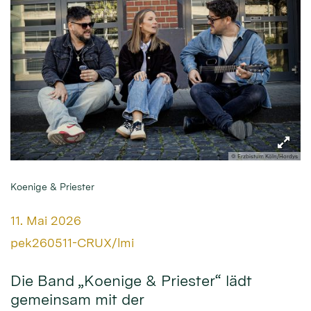
© Erzbistum Köln/Hordys
Koenige & Priester
Datum:
11. Mai 2026
Von:
pek260511-CRUX/lmi
Die Band „Koenige & Priester“ lädt
gemeinsam mit der