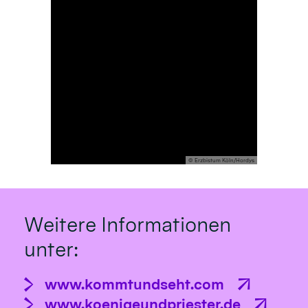
© Erzbistum Köln/Hordys
Weitere Informationen
unter:
www.kommtundseht.com
www.koenigeundpriester.de