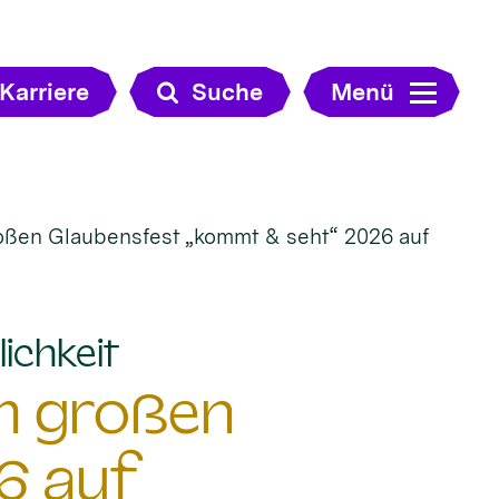
Karriere
Suche
Menü
roßen Glaubensfest „kommt & seht“ 2026 auf
:
ichkeit
im großen
6 auf