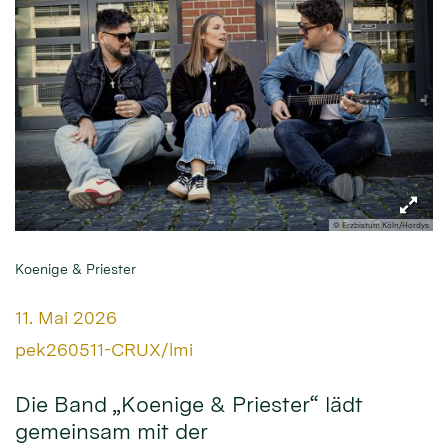
© Erzbistum Köln/Hordys
Koenige & Priester
Datum:
11. Mai 2026
Von:
pek260511-CRUX/lmi
Die Band „Koenige & Priester“ lädt
gemeinsam mit der