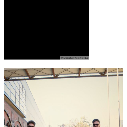
© Erzbistum Köln/Hordys