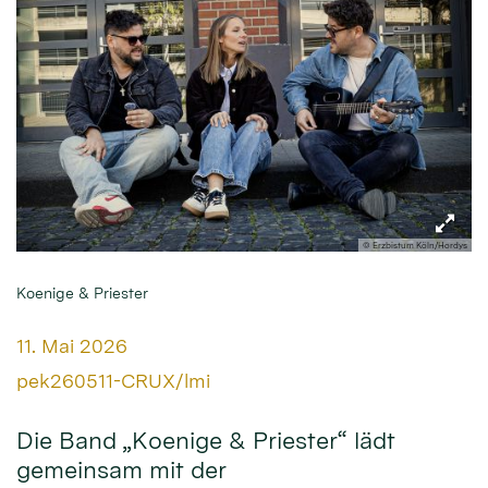
© Erzbistum Köln/Hordys
Koenige & Priester
Datum:
11. Mai 2026
Von:
pek260511-CRUX/lmi
Die Band „Koenige & Priester“ lädt
gemeinsam mit der