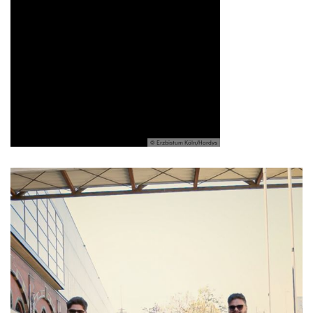
© Erzbistum Köln/Hordys