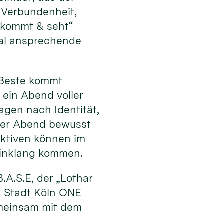
 Verbundenheit,
„kommt & seht“
al ansprechende
s Beste kommt
 ein Abend voller
ragen nach Identität,
 der Abend bewusst
ektiven können im
Einklang kommen.
.A.S.E, der „Lothar
r Stadt Köln ONE
emeinsam mit dem