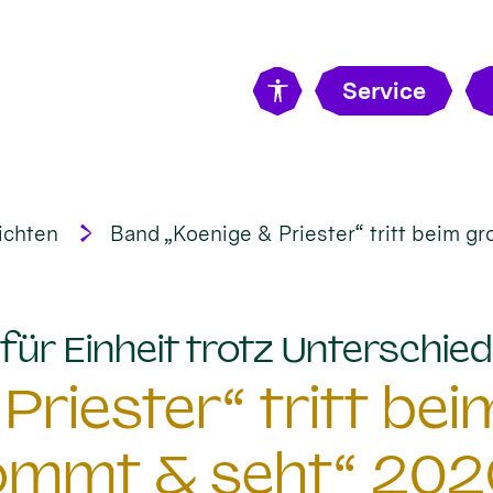
Service
ichten
Band „Koenige & Priester“ tritt beim g
für Einheit trotz Unterschiedl
Priester“ tritt be
ommt & seht“ 202