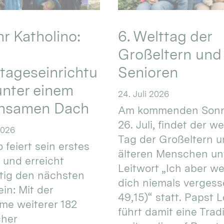
hr Katholino:
6. Welttag der
Großeltern und
tageseinrichtu
Senioren
nter einem
24. Juli 2026
nsamen Dach
Am kommenden Sonn
26. Juli, findet der w
2026
Tag der Großeltern 
 feiert sein erstes
älteren Menschen un
 und erreicht
Leitwort „Ich aber w
itig den nächsten
dich niemals vergess
in: Mit der
49,15)“ statt. Papst L
e weiterer 182
führt damit eine Trad
cher