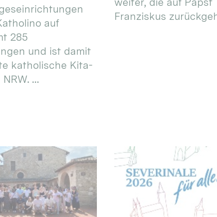
weiter, die auf Papst
geseinrichtungen
Franziskus zurückgeht.
atholino auf
mt 285
ungen und ist damit
te katholische Kita-
 NRW. ...