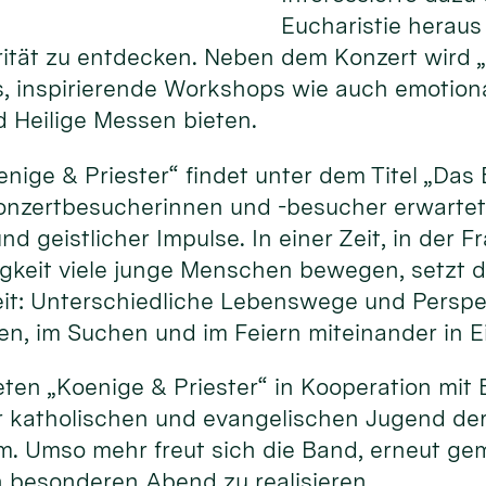
Eucharistie heraus
rität zu entdecken. Neben dem Konzert wird 
, inspirierende Workshops wie auch emotion
 Heilige Messen bieten.
nige & Priester“ findet unter dem Titel „Da
Konzertbesucherinnen und -besucher erwartet
 geistlicher Impulse. In einer Zeit, in der F
rigkeit viele junge Menschen bewegen, setzt
heit: Unterschiedliche Lebenswege und Persp
, im Suchen und im Feiern miteinander in 
eten „Koenige & Priester“ in Kooperation mit B
 katholischen und evangelischen Jugend de
. Umso mehr freut sich die Band, erneut g
n besonderen Abend zu realisieren.