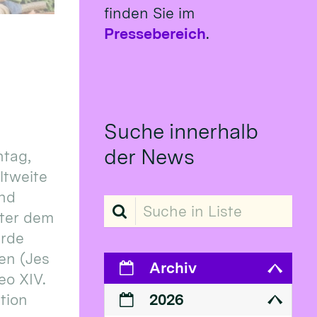
finden Sie im
Pressebereich
.
Suche innerhalb
der News
tag,
eltweite
und
Suche in Liste
ter dem
erde
en (Jes
Archiv
eo XIV.
ition
2026