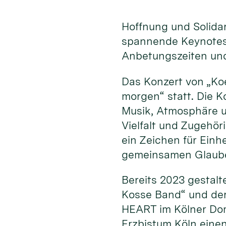
Hoffnung und Solida
spannende Keynotes
Anbetungszeiten und
Das Konzert von „Koe
morgen“ statt. Die 
Musik, Atmosphäre und
Vielfalt und Zugehö
ein Zeichen für Ein
gemeinsamen Glauben
Bereits 2023 gestalt
Kosse Band“ und der
HEART im Kölner Dom
Erzbistum Köln eine