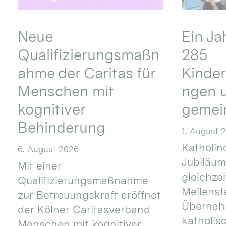
Neue
Ein Ja
Qualifizierungsmaßn
285
ahme der Caritas für
Kinder
Menschen mit
ngen u
kognitiver
gemei
Behinderung
1. August 
Katholino
6. August 2026
Jubiläum
Mit einer
gleichze
Qualifizierungsmaßnahme
Meilenste
zur Betreuungskraft eröffnet
Übernahm
der Kölner Caritasverband
katholis
Menschen mit kognitiver