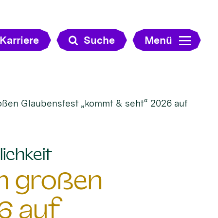
Karriere
Suche
Menü
roßen Glaubensfest „kommt & seht“ 2026 auf
:
ichkeit
im großen
6 auf