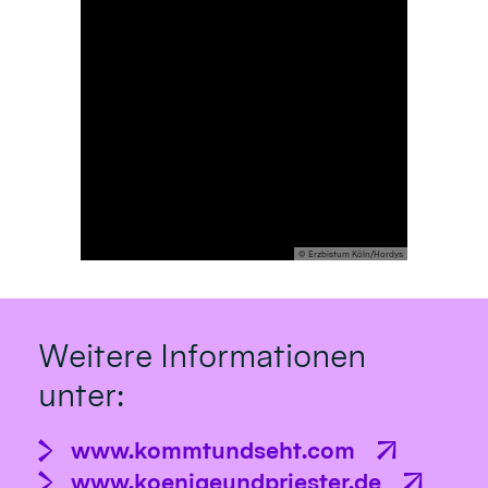
© Erzbistum Köln/Hordys
Weitere Informationen
unter:
www.kommtundseht.com
www.koenigeundpriester.de