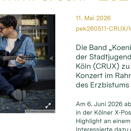
Datum:
11. Mai 2026
Von:
pek260511-CRUX/l
Die Band „Koeni
der Stadtjugend
Köln (CRUX) zu
Konzert im Rah
des Erzbistums 
Am 6. Juni 2026 ab 
in der Kölner X-Po
© Erzbistum Köln/Hordys
Highlight an eine
Interessierte dazu 