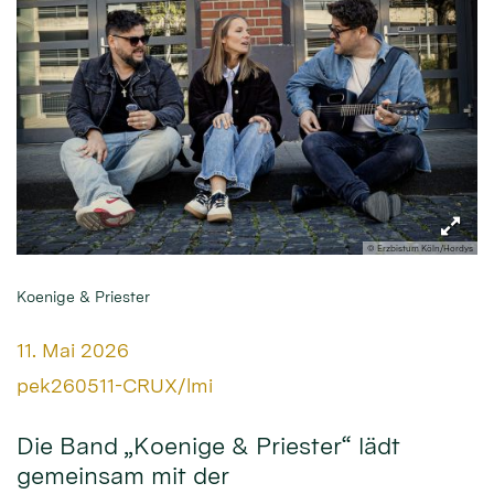
© Erzbistum Köln/Hordys
Koenige & Priester
Datum:
11. Mai 2026
Von:
pek260511-CRUX/lmi
Die Band „Koenige & Priester“ lädt
gemeinsam mit der