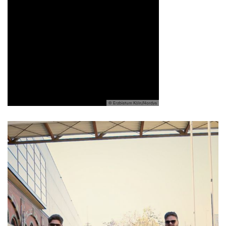
© Erzbistum Köln/Hordys