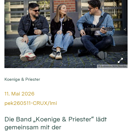
© Erzbistum Köln/Hordys
Koenige & Priester
Datum:
11. Mai 2026
Von:
pek260511-CRUX/lmi
Die Band „Koenige & Priester“ lädt
gemeinsam mit der