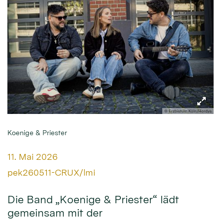
© Erzbistum Köln/Hordys
Koenige & Priester
Datum:
11. Mai 2026
Von:
pek260511-CRUX/lmi
Die Band „Koenige & Priester“ lädt
gemeinsam mit der