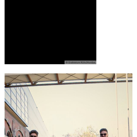
© Erzbistum Köln/Hordys