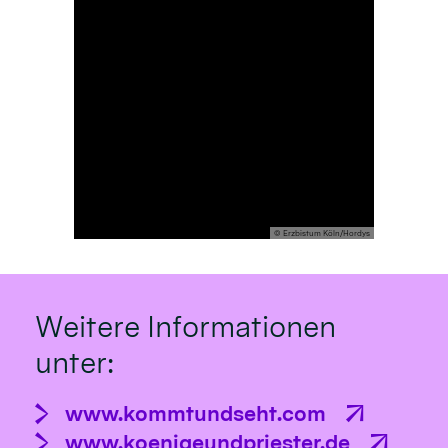
© Erzbistum Köln/Hordys
Weitere Informationen
unter:
www.kommtundseht.com
www.koenigeundpriester.de