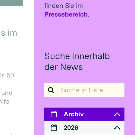
finden Sie im
Pressebereich
.
s im
Suche innerhalb
der News
ls 50
Suche in Liste
 und
ita
Archiv
d
2026