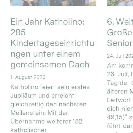
Ein Jahr Katholino:
6. Wel
285
Große
Kindertageseinrichtu
Senio
ngen unter einem
24. Juli 20
gemeinsamen Dach
Am komm
26. Juli,
1. August 2026
Tag der 
Katholino feiert sein erstes
älteren
Jubiläum und erreicht
Leitwort
gleichzeitig den nächsten
dich nie
Meilenstein: Mit der
49,15)“ s
Übernahme weiterer 182
führt dam
katholischer