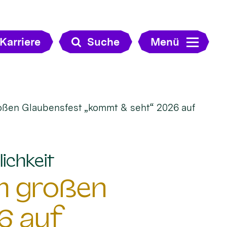
Karriere
Suche
Menü
roßen Glaubensfest „kommt & seht“ 2026 auf
:
ichkeit
im großen
6 auf