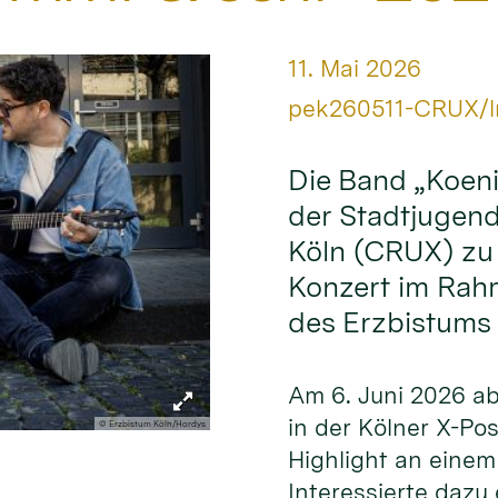
Datum:
11. Mai 2026
Von:
pek260511-CRUX/l
Die Band „Koeni
der Stadtjugend
Köln (CRUX) zu
Konzert im Rah
des Erzbistums 
Am 6. Juni 2026 ab 
in der Kölner X-Po
© Erzbistum Köln/Hordys
Highlight an eine
Interessierte dazu 