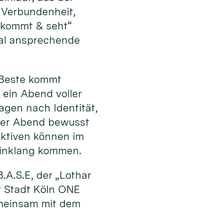
 Verbundenheit,
„kommt & seht“
al ansprechende
s Beste kommt
 ein Abend voller
ragen nach Identität,
 der Abend bewusst
ektiven können im
Einklang kommen.
.A.S.E, der „Lothar
r Stadt Köln ONE
emeinsam mit dem