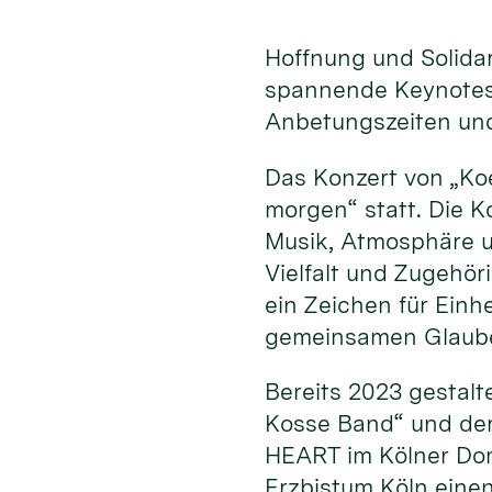
Hoffnung und Solida
spannende Keynotes
Anbetungszeiten und
Das Konzert von „Koe
morgen“ statt. Die 
Musik, Atmosphäre und
Vielfalt und Zugehö
ein Zeichen für Ein
gemeinsamen Glauben
Bereits 2023 gestalt
Kosse Band“ und der
HEART im Kölner Dom
Erzbistum Köln eine