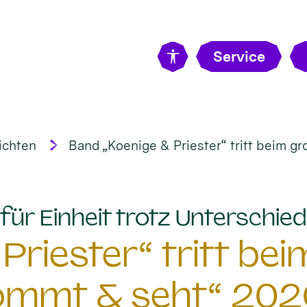
Service
ichten
Band „Koenige & Priester“ tritt beim g
für Einheit trotz Unterschiedl
Priester“ tritt be
ommt & seht“ 202