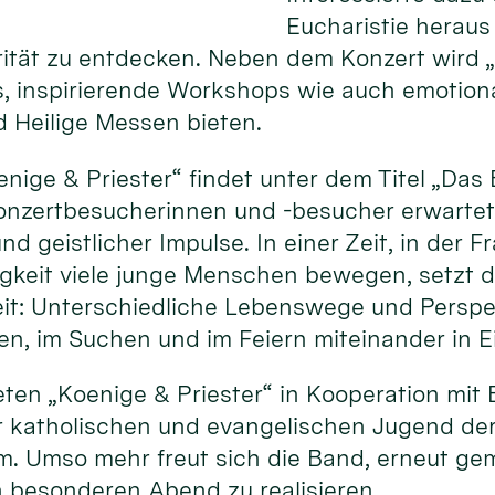
Eucharistie heraus
rität zu entdecken. Neben dem Konzert wird 
, inspirierende Workshops wie auch emotion
 Heilige Messen bieten.
nige & Priester“ findet unter dem Titel „Da
Konzertbesucherinnen und -besucher erwartet
 geistlicher Impulse. In einer Zeit, in der F
rigkeit viele junge Menschen bewegen, setzt
heit: Unterschiedliche Lebenswege und Persp
, im Suchen und im Feiern miteinander in 
eten „Koenige & Priester“ in Kooperation mit B
 katholischen und evangelischen Jugend de
. Umso mehr freut sich die Band, erneut g
n besonderen Abend zu realisieren.