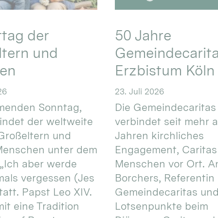
ttag der
50 Jahre
ltern und
Gemeindecarita
ren
Erzbistum Köln
26
23. Juli 2026
enden Sonntag,
Die Gemeindecaritas
 findet der weltweite
verbindet seit mehr a
Großeltern und
Jahren kirchliches
 Menschen unter dem
Engagement, Caritas
 „Ich aber werde
Menschen vor Ort. An
mals vergessen (Jes
Borchers, Referentin
tatt. Papst Leo XIV.
Gemeindecaritas un
it eine Tradition
Lotsenpunkte beim