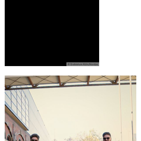
© Erzbistum Köln/Hordys