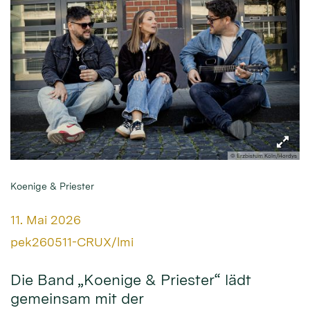
© Erzbistum Köln/Hordys
Koenige & Priester
Datum:
11. Mai 2026
Von:
pek260511-CRUX/lmi
Die Band „Koenige & Priester“ lädt
gemeinsam mit der