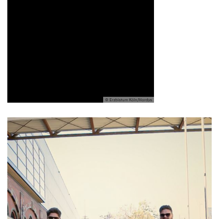
© Erzbistum Köln/Hordys