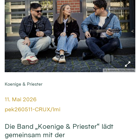
© Erzbistum Köln/Hordys
Koenige & Priester
Datum:
11. Mai 2026
Von:
pek260511-CRUX/lmi
Die Band „Koenige & Priester“ lädt
gemeinsam mit der