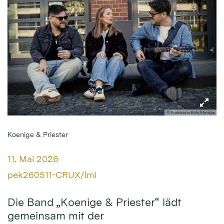
© Erzbistum Köln/Hordys
Koenige & Priester
Datum:
11. Mai 2026
Von:
pek260511-CRUX/lmi
Die Band „Koenige & Priester“ lädt
gemeinsam mit der