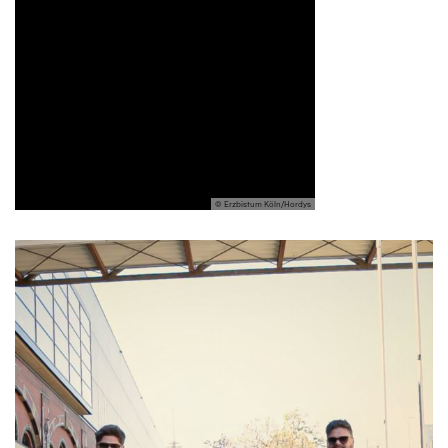
© Erzbistum Köln/Hordys