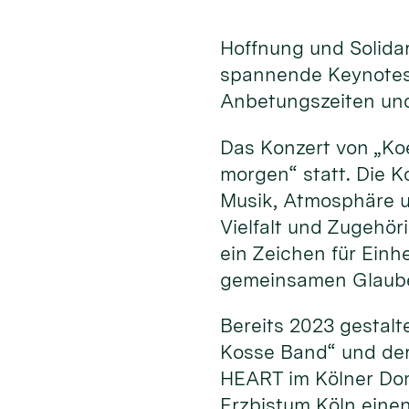
Hoffnung und Solida
spannende Keynotes
Anbetungszeiten und
Das Konzert von „Koe
morgen“ statt. Die 
Musik, Atmosphäre und
Vielfalt und Zugehö
ein Zeichen für Ein
gemeinsamen Glauben
Bereits 2023 gestalt
Kosse Band“ und der
HEART im Kölner Dom
Erzbistum Köln eine