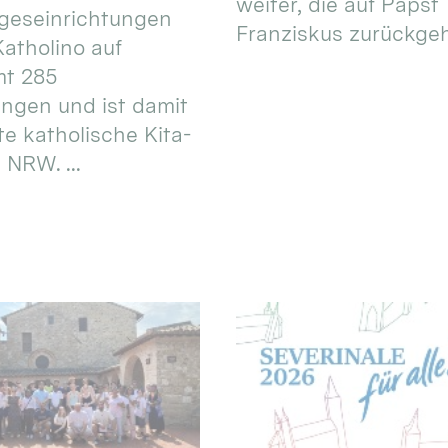
weiter, die auf Papst
geseinrichtungen
Franziskus zurückgeht.
atholino auf
mt 285
ungen und ist damit
te katholische Kita-
 NRW. ...