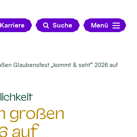
Karriere
Suche
Menü
roßen Glaubensfest „kommt & seht“ 2026 auf
:
ichkeit
im großen
6 auf