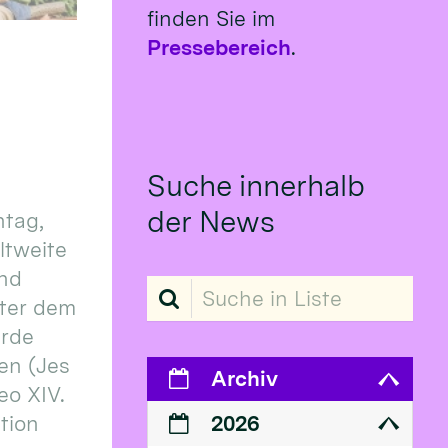
finden Sie im
Pressebereich
.
Suche innerhalb
der News
tag,
eltweite
und
Suche in Liste
ter dem
erde
en (Jes
Archiv
eo XIV.
ition
2026