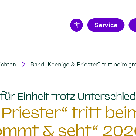
Service
ichten
Band „Koenige & Priester“ tritt beim g
für Einheit trotz Unterschiedl
Priester“ tritt be
ommt & seht“ 202