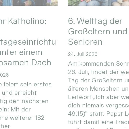
hr Katholino:
6. Welttag der
Großeltern und
tageseinrichtu
Senioren
nter einem
24. Juli 2026
nsamen Dach
Am kommenden Sonn
26. Juli, findet der w
2026
Tag der Großeltern 
 feiert sein erstes
älteren Menschen un
 und erreicht
Leitwort „Ich aber w
itig den nächsten
dich niemals vergess
in: Mit der
49,15)“ statt. Papst L
e weiterer 182
führt damit eine Trad
cher