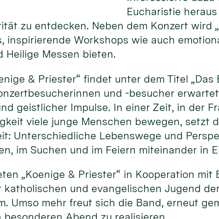
Eucharistie heraus
rität zu entdecken. Neben dem Konzert wird 
, inspirierende Workshops wie auch emotion
 Heilige Messen bieten.
nige & Priester“ findet unter dem Titel „Da
Konzertbesucherinnen und -besucher erwartet
 geistlicher Impulse. In einer Zeit, in der F
rigkeit viele junge Menschen bewegen, setzt
heit: Unterschiedliche Lebenswege und Persp
, im Suchen und im Feiern miteinander in 
eten „Koenige & Priester“ in Kooperation mit B
 katholischen und evangelischen Jugend de
. Umso mehr freut sich die Band, erneut g
n besonderen Abend zu realisieren.