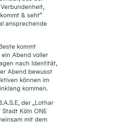
 Verbundenheit,
„kommt & seht“
al ansprechende
s Beste kommt
 ein Abend voller
ragen nach Identität,
 der Abend bewusst
ektiven können im
Einklang kommen.
.A.S.E, der „Lothar
r Stadt Köln ONE
emeinsam mit dem