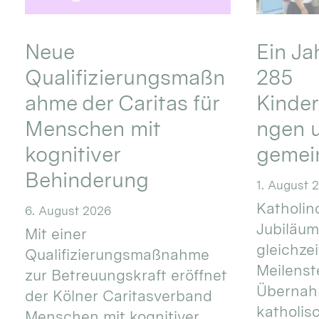
Neue
Ein Ja
Qualifizierungsmaßn
285
ahme der Caritas für
Kinder
Menschen mit
ngen u
kognitiver
gemei
Behinderung
1. August 
Katholino
6. August 2026
Jubiläum
Mit einer
gleichze
Qualifizierungsmaßnahme
Meilenste
zur Betreuungskraft eröffnet
Übernahm
der Kölner Caritasverband
katholis
Menschen mit kognitiver