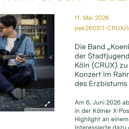
Datum:
11. Mai 2026
Von:
pek260511-CRUX/l
Die Band „Koeni
der Stadtjugend
Köln (CRUX) zu
Konzert im Rah
des Erzbistums 
Am 6. Juni 2026 ab 
in der Kölner X-Po
© Erzbistum Köln/Hordys
Highlight an eine
Interessierte dazu 