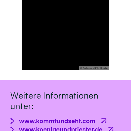
© Erzbistum Köln/Hordys
Weitere Informationen
unter:
www.kommtundseht.com
www.koenigeundpriester.de