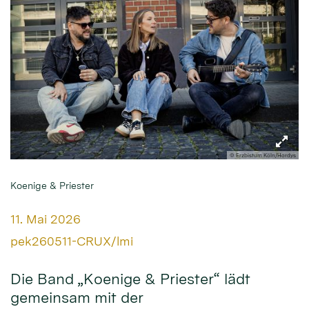
© Erzbistum Köln/Hordys
Koenige & Priester
Datum:
11. Mai 2026
Von:
pek260511-CRUX/lmi
Die Band „Koenige & Priester“ lädt
gemeinsam mit der