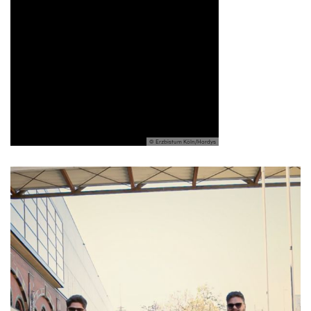
© Erzbistum Köln/Hordys