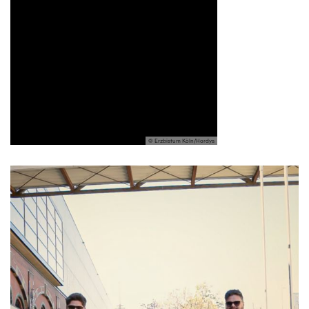
© Erzbistum Köln/Hordys