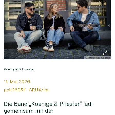
© Erzbistum Köln/Hordys
Koenige & Priester
Datum:
11. Mai 2026
Von:
pek260511-CRUX/lmi
Die Band „Koenige & Priester“ lädt
gemeinsam mit der