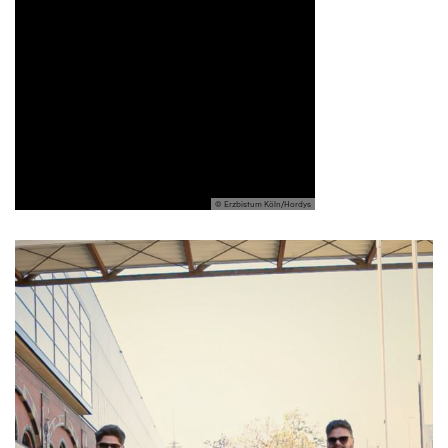
© Erzbistum Köln/Hordys