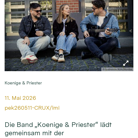
© Erzbistum Köln/Hordys
Koenige & Priester
Datum:
11. Mai 2026
Von:
pek260511-CRUX/lmi
Die Band „Koenige & Priester“ lädt
gemeinsam mit der