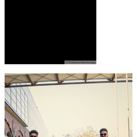
© Erzbistum Köln/Hordys