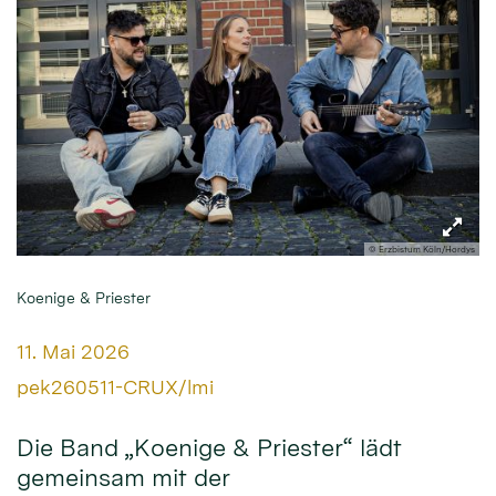
© Erzbistum Köln/Hordys
Koenige & Priester
Datum:
11. Mai 2026
Von:
pek260511-CRUX/lmi
Die Band „Koenige & Priester“ lädt
gemeinsam mit der