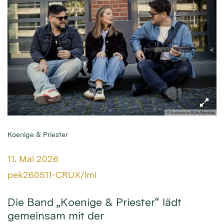
© Erzbistum Köln/Hordys
Koenige & Priester
Datum:
11. Mai 2026
Von:
pek260511-CRUX/lmi
Die Band „Koenige & Priester“ lädt
gemeinsam mit der