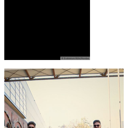
© Erzbistum Köln/Hordys