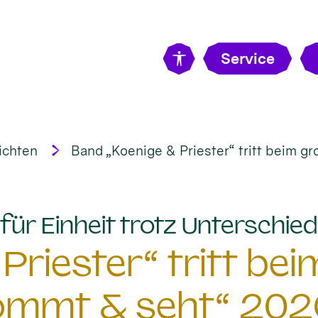
Service
ichten
Band „Koenige & Priester“ tritt beim g
für Einheit trotz Unterschiedl
Priester“ tritt be
ommt & seht“ 202