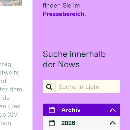
finden Sie im
Pressebereich
.
Suche innerhalb
der News
tag,
eltweite
und
Suche in Liste
ter dem
erde
en (Jes
Archiv
eo XIV.
ition
2026