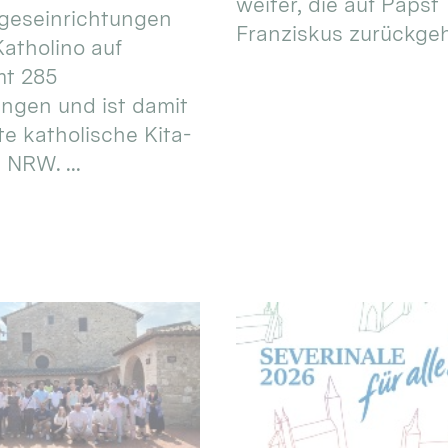
weiter, die auf Papst
geseinrichtungen
Franziskus zurückgeht.
atholino auf
mt 285
ungen und ist damit
te katholische Kita-
 NRW. ...