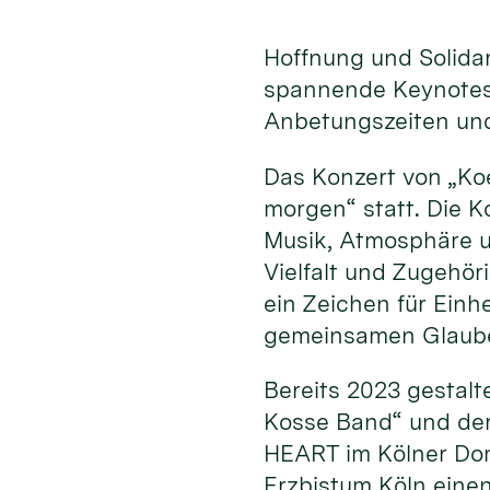
Hoffnung und Solida
spannende Keynotes
Anbetungszeiten und
Das Konzert von „Koe
morgen“ statt. Die 
Musik, Atmosphäre und
Vielfalt und Zugehö
ein Zeichen für Ein
gemeinsamen Glauben
Bereits 2023 gestalt
Kosse Band“ und der
HEART im Kölner Dom
Erzbistum Köln eine