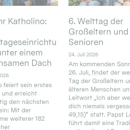
hr Katholino:
6. Welttag der
Großeltern und
tageseinrichtu
Senioren
nter einem
24. Juli 2026
nsamen Dach
Am kommenden Sonn
26. Juli, findet der w
2026
Tag der Großeltern 
 feiert sein erstes
älteren Menschen un
 und erreicht
Leitwort „Ich aber w
itig den nächsten
dich niemals vergess
in: Mit der
49,15)“ statt. Papst L
e weiterer 182
führt damit eine Trad
cher