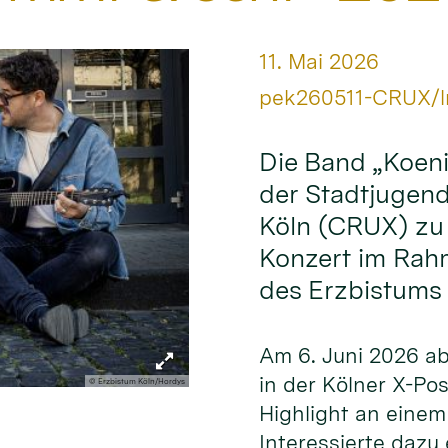
Datum:
11. Mai 2026
Von:
pek260511-CRUX/l
Die Band „Koeni
der Stadtjugend
Köln (CRUX) zu
Konzert im Rah
des Erzbistums 
Am 6. Juni 2026 ab 
in der Kölner X-Po
© Erzbistum Köln/Hordys
Highlight an eine
Interessierte dazu 