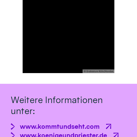
© Erzbistum Köln/Hordys
Weitere Informationen
unter:
www.kommtundseht.com
www.koenigeundpriester.de