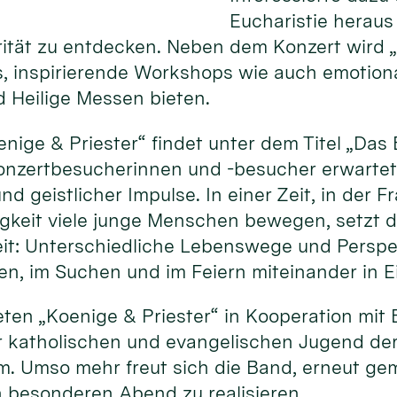
Eucharistie heraus
rität zu entdecken. Neben dem Konzert wird 
, inspirierende Workshops wie auch emotion
 Heilige Messen bieten.
nige & Priester“ findet unter dem Titel „Da
Konzertbesucherinnen und -besucher erwartet
 geistlicher Impulse. In einer Zeit, in der F
rigkeit viele junge Menschen bewegen, setzt
heit: Unterschiedliche Lebenswege und Persp
, im Suchen und im Feiern miteinander in 
eten „Koenige & Priester“ in Kooperation mit B
 katholischen und evangelischen Jugend de
. Umso mehr freut sich die Band, erneut g
n besonderen Abend zu realisieren.