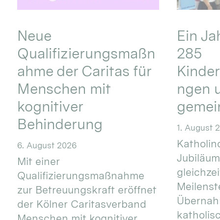
Neue
Ein Ja
Qualifizierungsmaßn
285
ahme der Caritas für
Kinder
Menschen mit
ngen u
kognitiver
gemei
Behinderung
1. August 
Katholino
6. August 2026
Jubiläum
Mit einer
gleichze
Qualifizierungsmaßnahme
Meilenste
zur Betreuungskraft eröffnet
Übernahm
der Kölner Caritasverband
katholis
Menschen mit kognitiver