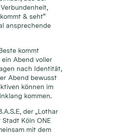
 Verbundenheit,
„kommt & seht“
al ansprechende
s Beste kommt
 ein Abend voller
ragen nach Identität,
 der Abend bewusst
ektiven können im
Einklang kommen.
.A.S.E, der „Lothar
r Stadt Köln ONE
emeinsam mit dem