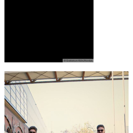
© Erzbistum Köln/Hordys