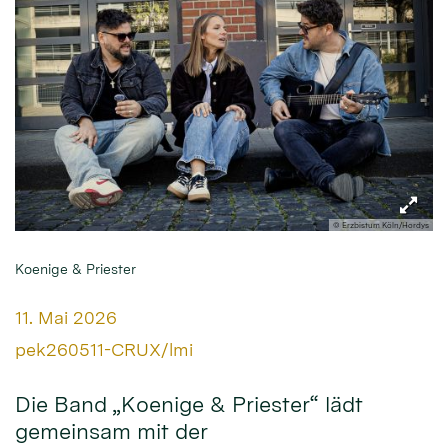
© Erzbistum Köln/Hordys
Koenige & Priester
Datum:
11. Mai 2026
Von:
pek260511-CRUX/lmi
Die Band „Koenige & Priester“ lädt
gemeinsam mit der