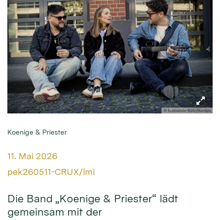
© Erzbistum Köln/Hordys
Koenige & Priester
Datum:
11. Mai 2026
Von:
pek260511-CRUX/lmi
Die Band „Koenige & Priester“ lädt
gemeinsam mit der