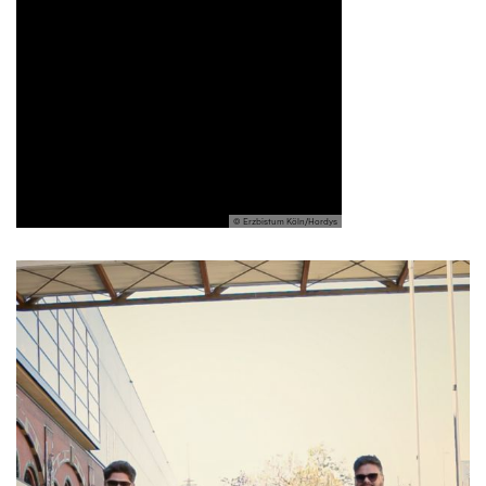
© Erzbistum Köln/Hordys