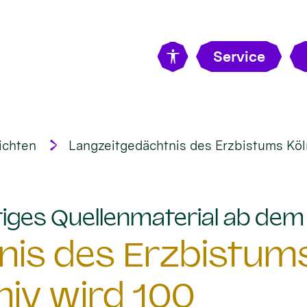
Service
ichten
Langzeitgedächtnis des Erzbistums Köln
tiges Quellenmaterial ab de
is des Erzbistums
hiv wird 100