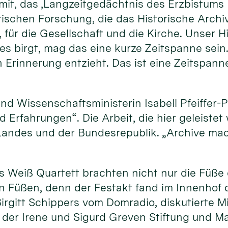
mit, das ‚Langzeitgedächtnis des Erzbistums K
rischen Forschung, die das Historische Archi
 für die Gesellschaft und die Kirche. Unser H
 es birgt, mag das eine kurze Zeitspanne sein.
 Erinnerung entzieht. Das ist eine Zeitspann
und Wissenschaftsministerin Isabell Pfeiffer-
d Erfahrungen“. Die Arbeit, die hier geleiste
s Landes und der Bundesrepublik. „Archive m
is Weiß Quartett brachten nicht nur die Füß
n Füßen, denn der Festakt fand im Innenhof 
irgitt Schippers vom Domradio, diskutierte M
der Irene und Sigurd Greven Stiftung und Ma