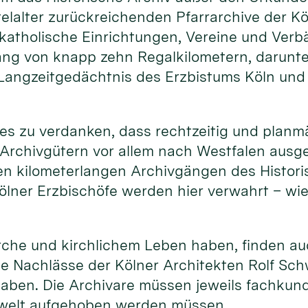
telalter zurückreichenden Pfarrarchive der Kö
katholische Einrichtungen, Vereine und Verbä
ng von knapp zehn Regalkilometern, darunter
Langzeitgedächtnis des Erzbistums Köln und 
st es zu verdanken, dass rechtzeitig und plan
Archivgütern vor allem nach Westfalen ausg
 kilometerlangen Archivgängen des Historisc
ölner Erzbischöfe werden hier verwahrt – wi
rche und kirchlichem Leben haben, finden auc
ie Nachlässe der Kölner Architekten Rolf Schw
 haben. Die Archivare müssen jeweils fachkun
chwelt aufgehoben werden müssen.