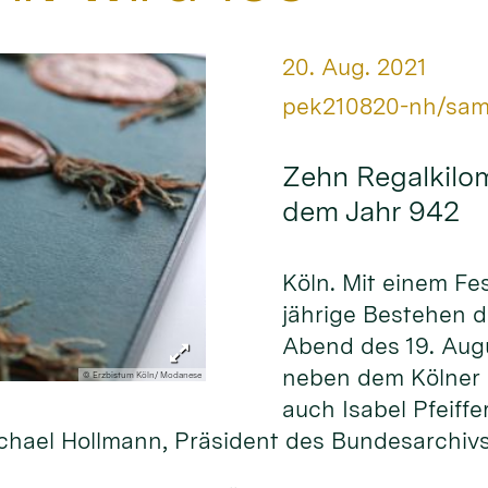
Datum:
20. Aug. 2021
Von:
pek210820-nh/sa
Zehn Regalkilom
dem Jahr 942
Köln. Mit einem Fe
jährige Bestehen 
Abend des 19. Aug
neben dem Kölner E
© Erzbistum Köln/ Modanese
auch Isabel Pfeiffe
hael Hollmann, Präsident des Bundesarchiv