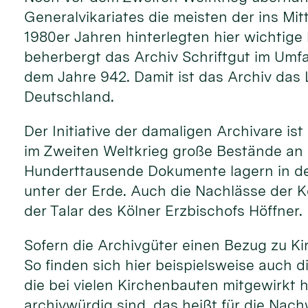
Generalvikariates die meisten der ins Mit
1980er Jahren hinterlegten hier wichtige 
beherbergt das Archiv Schriftgut im Umfa
dem Jahre 942. Damit ist das Archiv das 
Deutschland.
Der Initiative der damaligen Archivare i
im Zweiten Weltkrieg große Bestände an 
Hunderttausende Dokumente lagern in den
unter der Erde. Auch die Nachlässe der K
der Talar des Kölner Erzbischofs Höffner.
Sofern die Archivgüter einen Bezug zu Ki
So finden sich hier beispielsweise auch d
die bei vielen Kirchenbauten mitgewirkt
archivwürdig sind, das heißt für die Na