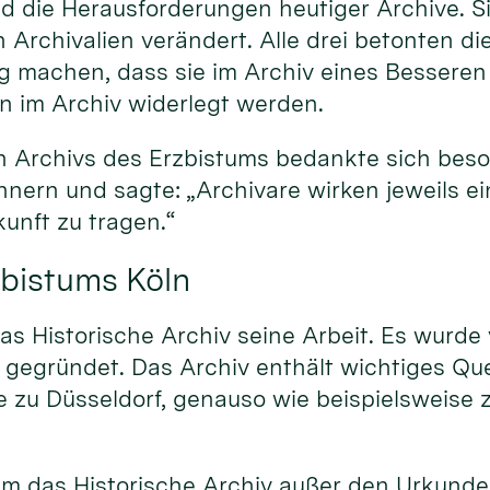
d die Herausforderungen heutiger Archive. Si
 Archivalien verändert. Alle drei betonten d
ung machen, dass sie im Archiv eines Besseren
n im Archiv widerlegt werden.
hen Archivs des Erzbistums bedankte sich beso
nern und sagte: „Archivare wirken jeweils ei
kunft zu tragen.“
zbistums Köln
as Historische Archiv seine Arbeit. Es wurde
g gegründet. Das Archiv enthält wichtiges Q
 zu Düsseldorf, genauso wie beispielsweise z
hm das Historische Archiv außer den Urkund