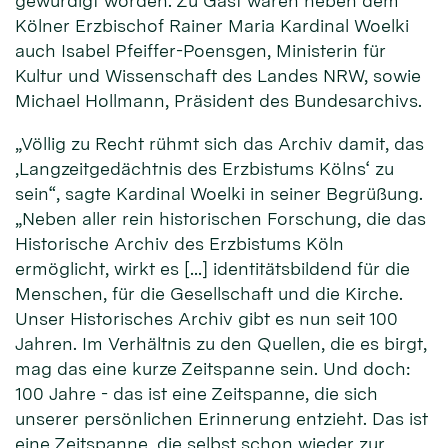
gewürdigt worden. Zu Gast waren neben dem
Kölner Erzbischof Rainer Maria Kardinal Woelki
auch Isabel Pfeiffer-Poensgen, Ministerin für
Kultur und Wissenschaft des Landes NRW, sowie
Michael Hollmann, Präsident des Bundesarchivs.
„Völlig zu Recht rühmt sich das Archiv damit, das
‚Langzeitgedächtnis des Erzbistums Kölns‘ zu
sein“, sagte Kardinal Woelki in seiner Begrüßung.
„Neben aller rein historischen Forschung, die das
Historische Archiv des Erzbistums Köln
ermöglicht, wirkt es […] identitätsbildend für die
Menschen, für die Gesellschaft und die Kirche.
Unser Historisches Archiv gibt es nun seit 100
Jahren. Im Verhältnis zu den Quellen, die es birgt,
mag das eine kurze Zeitspanne sein. Und doch:
100 Jahre - das ist eine Zeitspanne, die sich
unserer persönlichen Erinnerung entzieht. Das ist
eine Zeitspanne, die selbst schon wieder zur