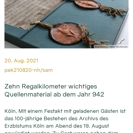
© Erzbistum Köln/ Modanese
Datum:
20. Aug. 2021
Von:
pek210820-nh/sam
Zehn Regalkilometer wichtiges
Quellenmaterial ab dem Jahr 942
Köln. Mit einem Festakt mit geladenen Gästen ist
das 100-jährige Bestehen des Archivs des
Erzbistums Köln am Abend des 19. August