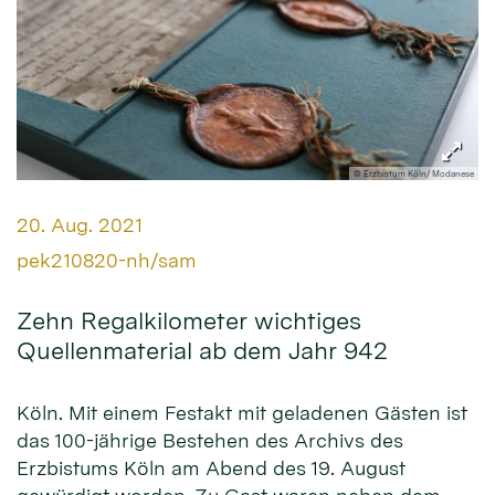
© Erzbistum Köln/ Modanese
Datum:
20. Aug. 2021
Von:
pek210820-nh/sam
Zehn Regalkilometer wichtiges
Quellenmaterial ab dem Jahr 942
Köln. Mit einem Festakt mit geladenen Gästen ist
das 100-jährige Bestehen des Archivs des
Erzbistums Köln am Abend des 19. August