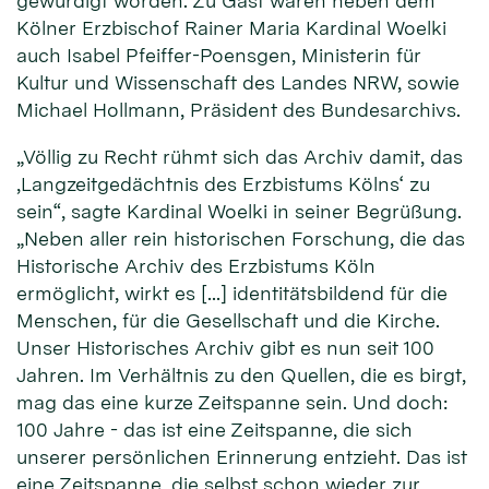
gewürdigt worden. Zu Gast waren neben dem
Kölner Erzbischof Rainer Maria Kardinal Woelki
auch Isabel Pfeiffer-Poensgen, Ministerin für
Kultur und Wissenschaft des Landes NRW, sowie
Michael Hollmann, Präsident des Bundesarchivs.
„Völlig zu Recht rühmt sich das Archiv damit, das
‚Langzeitgedächtnis des Erzbistums Kölns‘ zu
sein“, sagte Kardinal Woelki in seiner Begrüßung.
„Neben aller rein historischen Forschung, die das
Historische Archiv des Erzbistums Köln
ermöglicht, wirkt es […] identitätsbildend für die
Menschen, für die Gesellschaft und die Kirche.
Unser Historisches Archiv gibt es nun seit 100
Jahren. Im Verhältnis zu den Quellen, die es birgt,
mag das eine kurze Zeitspanne sein. Und doch:
100 Jahre - das ist eine Zeitspanne, die sich
unserer persönlichen Erinnerung entzieht. Das ist
eine Zeitspanne, die selbst schon wieder zur