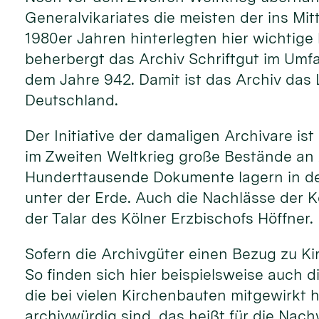
Generalvikariates die meisten der ins Mit
1980er Jahren hinterlegten hier wichtige 
beherbergt das Archiv Schriftgut im Umfa
dem Jahre 942. Damit ist das Archiv das 
Deutschland.
Der Initiative der damaligen Archivare i
im Zweiten Weltkrieg große Bestände an 
Hunderttausende Dokumente lagern in den
unter der Erde. Auch die Nachlässe der K
der Talar des Kölner Erzbischofs Höffner.
Sofern die Archivgüter einen Bezug zu Ki
So finden sich hier beispielsweise auch d
die bei vielen Kirchenbauten mitgewirkt
archivwürdig sind, das heißt für die Na