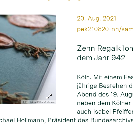
Datum:
20. Aug. 2021
Von:
pek210820-nh/sa
Zehn Regalkilom
dem Jahr 942
Köln. Mit einem Fe
jährige Bestehen 
Abend des 19. Aug
neben dem Kölner E
© Erzbistum Köln/ Modanese
auch Isabel Pfeiffe
hael Hollmann, Präsident des Bundesarchiv