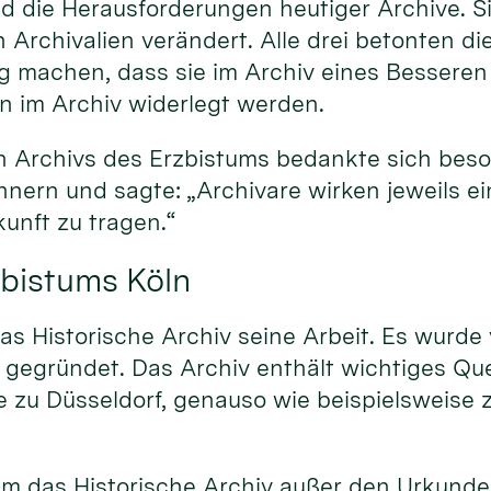
d die Herausforderungen heutiger Archive. Si
 Archivalien verändert. Alle drei betonten d
ung machen, dass sie im Archiv eines Besseren
n im Archiv widerlegt werden.
hen Archivs des Erzbistums bedankte sich beso
nern und sagte: „Archivare wirken jeweils ei
kunft zu tragen.“
zbistums Köln
as Historische Archiv seine Arbeit. Es wurde
g gegründet. Das Archiv enthält wichtiges Q
 zu Düsseldorf, genauso wie beispielsweise z
hm das Historische Archiv außer den Urkund