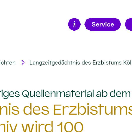
Service
ichten
Langzeitgedächtnis des Erzbistums Köln
tiges Quellenmaterial ab de
is des Erzbistums
hiv wird 100