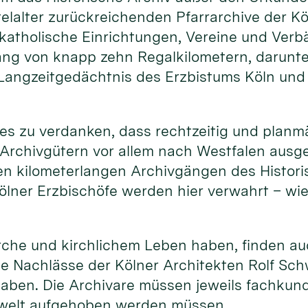
telalter zurückreichenden Pfarrarchive der Kö
katholische Einrichtungen, Vereine und Verbä
ng von knapp zehn Regalkilometern, darunter
Langzeitgedächtnis des Erzbistums Köln und 
st es zu verdanken, dass rechtzeitig und plan
Archivgütern vor allem nach Westfalen ausg
 kilometerlangen Archivgängen des Historisc
ölner Erzbischöfe werden hier verwahrt – wi
rche und kirchlichem Leben haben, finden auc
ie Nachlässe der Kölner Architekten Rolf Schw
 haben. Die Archivare müssen jeweils fachkun
chwelt aufgehoben werden müssen.