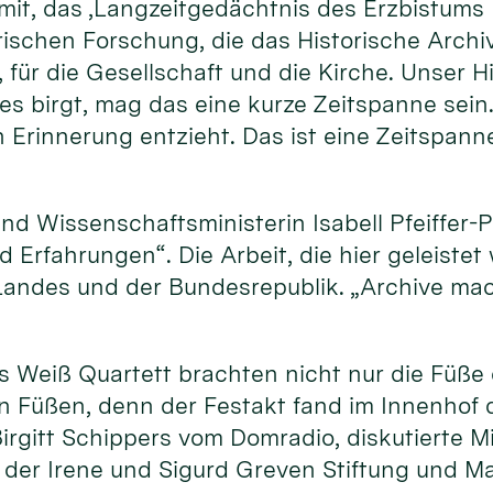
mit, das ‚Langzeitgedächtnis des Erzbistums K
rischen Forschung, die das Historische Archi
 für die Gesellschaft und die Kirche. Unser H
 es birgt, mag das eine kurze Zeitspanne sein.
 Erinnerung entzieht. Das ist eine Zeitspann
und Wissenschaftsministerin Isabell Pfeiffer-
d Erfahrungen“. Die Arbeit, die hier geleiste
s Landes und der Bundesrepublik. „Archive m
is Weiß Quartett brachten nicht nur die Füß
n Füßen, denn der Festakt fand im Innenhof 
irgitt Schippers vom Domradio, diskutierte M
der Irene und Sigurd Greven Stiftung und Ma