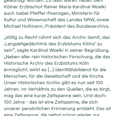
gewürdigt worden. Zu Gast waren neben dem
Kölner Erzbischof Rainer Maria Kardinal Woelki
auch Isabel Pfeiffer-Poensgen, Ministerin für
Kultur und Wissenschaft des Landes NRW, sowie
Michael Hollmann, Präsident des Bundesarchivs.
„Völlig zu Recht rühmt sich das Archiv damit, das
‚Langzeitgedächtnis des Erzbistums Kölns‘ zu
sein“, sagte Kardinal Woelki in seiner Begrüßung.
„Neben aller rein historischen Forschung, die das
Historische Archiv des Erzbistums Köln
ermöglicht, wirkt es […] identitätsbildend für die
Menschen, für die Gesellschaft und die Kirche.
Unser Historisches Archiv gibt es nun seit 100
Jahren. Im Verhältnis zu den Quellen, die es birgt,
mag das eine kurze Zeitspanne sein. Und doch:
100 Jahre - das ist eine Zeitspanne, die sich
unserer persönlichen Erinnerung entzieht. Das ist
eine Zeitspanne, die selbst schon wieder zur