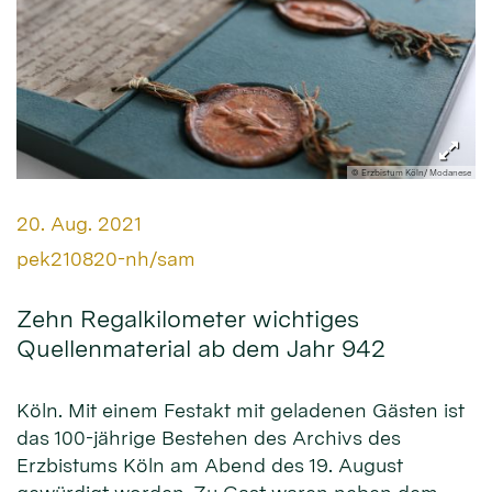
© Erzbistum Köln/ Modanese
Datum:
20. Aug. 2021
Von:
pek210820-nh/sam
Zehn Regalkilometer wichtiges
Quellenmaterial ab dem Jahr 942
Köln. Mit einem Festakt mit geladenen Gästen ist
das 100-jährige Bestehen des Archivs des
Erzbistums Köln am Abend des 19. August