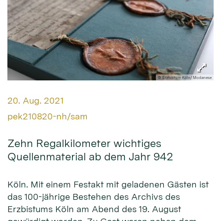
© Erzbistum Köln/ Modanese
Datum:
20. Aug. 2021
Von:
pek210820-nh/sam
Zehn Regalkilometer wichtiges
Quellenmaterial ab dem Jahr 942
Köln. Mit einem Festakt mit geladenen Gästen ist
das 100-jährige Bestehen des Archivs des
Erzbistums Köln am Abend des 19. August