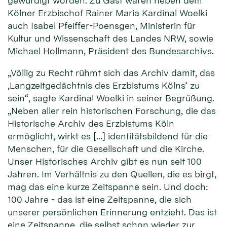
gewürdigt worden. Zu Gast waren neben dem
Kölner Erzbischof Rainer Maria Kardinal Woelki
auch Isabel Pfeiffer-Poensgen, Ministerin für
Kultur und Wissenschaft des Landes NRW, sowie
Michael Hollmann, Präsident des Bundesarchivs.
„Völlig zu Recht rühmt sich das Archiv damit, das
‚Langzeitgedächtnis des Erzbistums Kölns‘ zu
sein“, sagte Kardinal Woelki in seiner Begrüßung.
„Neben aller rein historischen Forschung, die das
Historische Archiv des Erzbistums Köln
ermöglicht, wirkt es […] identitätsbildend für die
Menschen, für die Gesellschaft und die Kirche.
Unser Historisches Archiv gibt es nun seit 100
Jahren. Im Verhältnis zu den Quellen, die es birgt,
mag das eine kurze Zeitspanne sein. Und doch:
100 Jahre - das ist eine Zeitspanne, die sich
unserer persönlichen Erinnerung entzieht. Das ist
eine Zeitspanne, die selbst schon wieder zur