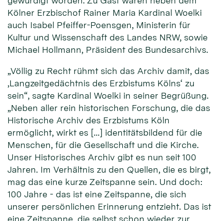
gewürdigt worden. Zu Gast waren neben dem
Kölner Erzbischof Rainer Maria Kardinal Woelki
auch Isabel Pfeiffer-Poensgen, Ministerin für
Kultur und Wissenschaft des Landes NRW, sowie
Michael Hollmann, Präsident des Bundesarchivs.
„Völlig zu Recht rühmt sich das Archiv damit, das
‚Langzeitgedächtnis des Erzbistums Kölns‘ zu
sein“, sagte Kardinal Woelki in seiner Begrüßung.
„Neben aller rein historischen Forschung, die das
Historische Archiv des Erzbistums Köln
ermöglicht, wirkt es […] identitätsbildend für die
Menschen, für die Gesellschaft und die Kirche.
Unser Historisches Archiv gibt es nun seit 100
Jahren. Im Verhältnis zu den Quellen, die es birgt,
mag das eine kurze Zeitspanne sein. Und doch:
100 Jahre - das ist eine Zeitspanne, die sich
unserer persönlichen Erinnerung entzieht. Das ist
eine Zeitspanne, die selbst schon wieder zur