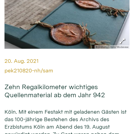
© Erzbistum Köln/ Modanese
Datum:
20. Aug. 2021
Von:
pek210820-nh/sam
Zehn Regalkilometer wichtiges
Quellenmaterial ab dem Jahr 942
Köln. Mit einem Festakt mit geladenen Gästen ist
das 100-jährige Bestehen des Archivs des
Erzbistums Köln am Abend des 19. August