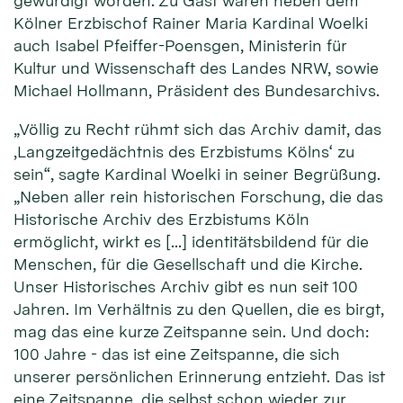
gewürdigt worden. Zu Gast waren neben dem
Kölner Erzbischof Rainer Maria Kardinal Woelki
auch Isabel Pfeiffer-Poensgen, Ministerin für
Kultur und Wissenschaft des Landes NRW, sowie
Michael Hollmann, Präsident des Bundesarchivs.
„Völlig zu Recht rühmt sich das Archiv damit, das
‚Langzeitgedächtnis des Erzbistums Kölns‘ zu
sein“, sagte Kardinal Woelki in seiner Begrüßung.
„Neben aller rein historischen Forschung, die das
Historische Archiv des Erzbistums Köln
ermöglicht, wirkt es […] identitätsbildend für die
Menschen, für die Gesellschaft und die Kirche.
Unser Historisches Archiv gibt es nun seit 100
Jahren. Im Verhältnis zu den Quellen, die es birgt,
mag das eine kurze Zeitspanne sein. Und doch:
100 Jahre - das ist eine Zeitspanne, die sich
unserer persönlichen Erinnerung entzieht. Das ist
eine Zeitspanne, die selbst schon wieder zur