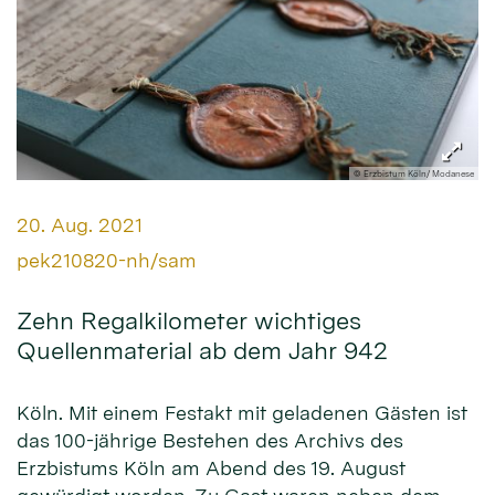
© Erzbistum Köln/ Modanese
Datum:
20. Aug. 2021
Von:
pek210820-nh/sam
Zehn Regalkilometer wichtiges
Quellenmaterial ab dem Jahr 942
Köln. Mit einem Festakt mit geladenen Gästen ist
das 100-jährige Bestehen des Archivs des
Erzbistums Köln am Abend des 19. August