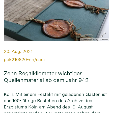
© Erzbistum Köln/ Modanese
Datum:
20. Aug. 2021
Von:
pek210820-nh/sam
Zehn Regalkilometer wichtiges
Quellenmaterial ab dem Jahr 942
Köln. Mit einem Festakt mit geladenen Gästen ist
das 100-jährige Bestehen des Archivs des
Erzbistums Köln am Abend des 19. August