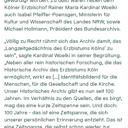
gewürdigt worden. Zu Gast waren neben dem
Kölner Erzbischof Rainer Maria Kardinal Woelki
auch Isabel Pfeiffer-Poensgen, Ministerin für
Kultur und Wissenschaft des Landes NRW, sowie
Michael Hollmann, Präsident des Bundesarchivs.
„Völlig zu Recht rühmt sich das Archiv damit, das
‚Langzeitgedächtnis des Erzbistums Kölns‘ zu
sein“, sagte Kardinal Woelki in seiner Begrüßung.
„Neben aller rein historischen Forschung, die das
Historische Archiv des Erzbistums Köln
ermöglicht, wirkt es […] identitätsbildend für die
Menschen, für die Gesellschaft und die Kirche.
Unser Historisches Archiv gibt es nun seit 100
Jahren. Im Verhältnis zu den Quellen, die es birgt,
mag das eine kurze Zeitspanne sein. Und doch:
100 Jahre - das ist eine Zeitspanne, die sich
unserer persönlichen Erinnerung entzieht. Das ist
eine Zeitspanne, die selbst schon wieder zur