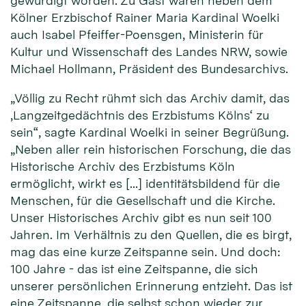
gewürdigt worden. Zu Gast waren neben dem
Kölner Erzbischof Rainer Maria Kardinal Woelki
auch Isabel Pfeiffer-Poensgen, Ministerin für
Kultur und Wissenschaft des Landes NRW, sowie
Michael Hollmann, Präsident des Bundesarchivs.
„Völlig zu Recht rühmt sich das Archiv damit, das
‚Langzeitgedächtnis des Erzbistums Kölns‘ zu
sein“, sagte Kardinal Woelki in seiner Begrüßung.
„Neben aller rein historischen Forschung, die das
Historische Archiv des Erzbistums Köln
ermöglicht, wirkt es […] identitätsbildend für die
Menschen, für die Gesellschaft und die Kirche.
Unser Historisches Archiv gibt es nun seit 100
Jahren. Im Verhältnis zu den Quellen, die es birgt,
mag das eine kurze Zeitspanne sein. Und doch:
100 Jahre - das ist eine Zeitspanne, die sich
unserer persönlichen Erinnerung entzieht. Das ist
eine Zeitspanne, die selbst schon wieder zur