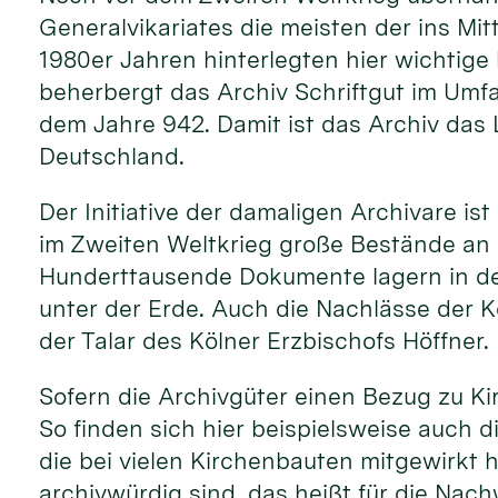
Generalvikariates die meisten der ins Mit
1980er Jahren hinterlegten hier wichtige 
beherbergt das Archiv Schriftgut im Umfa
dem Jahre 942. Damit ist das Archiv das 
Deutschland.
Der Initiative der damaligen Archivare i
im Zweiten Weltkrieg große Bestände an 
Hunderttausende Dokumente lagern in den
unter der Erde. Auch die Nachlässe der K
der Talar des Kölner Erzbischofs Höffner.
Sofern die Archivgüter einen Bezug zu Ki
So finden sich hier beispielsweise auch d
die bei vielen Kirchenbauten mitgewirkt
archivwürdig sind, das heißt für die Na