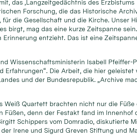
mit, das ‚Langzeitgedächtnis des Erzbistums K
rischen Forschung, die das Historische Archi
 für die Gesellschaft und die Kirche. Unser H
 es birgt, mag das eine kurze Zeitspanne sein.
 Erinnerung entzieht. Das ist eine Zeitspann
und Wissenschaftsministerin Isabell Pfeiffer-
d Erfahrungen“. Die Arbeit, die hier geleiste
s Landes und der Bundesrepublik. „Archive m
is Weiß Quartett brachten nicht nur die Füß
n Füßen, denn der Festakt fand im Innenhof 
irgitt Schippers vom Domradio, diskutierte M
der Irene und Sigurd Greven Stiftung und Ma