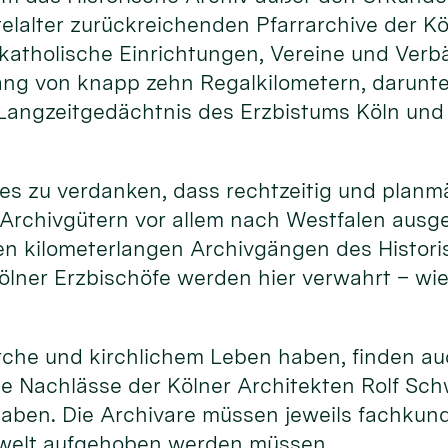
telalter zurückreichenden Pfarrarchive der Kö
katholische Einrichtungen, Vereine und Verbä
ng von knapp zehn Regalkilometern, darunter
Langzeitgedächtnis des Erzbistums Köln und 
st es zu verdanken, dass rechtzeitig und plan
Archivgütern vor allem nach Westfalen ausg
 kilometerlangen Archivgängen des Historisc
ölner Erzbischöfe werden hier verwahrt – wi
rche und kirchlichem Leben haben, finden auc
ie Nachlässe der Kölner Architekten Rolf Schw
 haben. Die Archivare müssen jeweils fachkun
chwelt aufgehoben werden müssen.