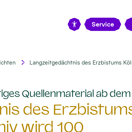
Service
ichten
Langzeitgedächtnis des Erzbistums Köln
tiges Quellenmaterial ab de
is des Erzbistums
hiv wird 100