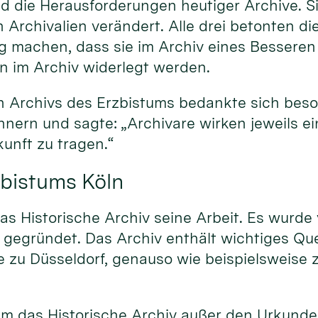
d die Herausforderungen heutiger Archive. Si
 Archivalien verändert. Alle drei betonten d
ung machen, dass sie im Archiv eines Besseren
n im Archiv widerlegt werden.
hen Archivs des Erzbistums bedankte sich beso
nern und sagte: „Archivare wirken jeweils ei
kunft zu tragen.“
zbistums Köln
as Historische Archiv seine Arbeit. Es wurde
g gegründet. Das Archiv enthält wichtiges Q
 zu Düsseldorf, genauso wie beispielsweise z
hm das Historische Archiv außer den Urkund