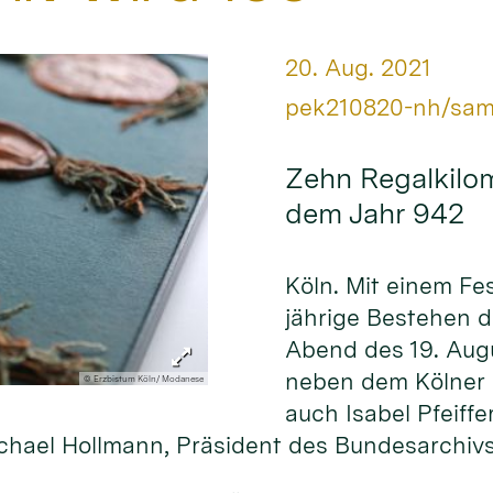
Datum:
20. Aug. 2021
Von:
pek210820-nh/sa
Zehn Regalkilom
dem Jahr 942
Köln. Mit einem Fe
jährige Bestehen 
Abend des 19. Aug
neben dem Kölner E
© Erzbistum Köln/ Modanese
auch Isabel Pfeiffe
hael Hollmann, Präsident des Bundesarchiv