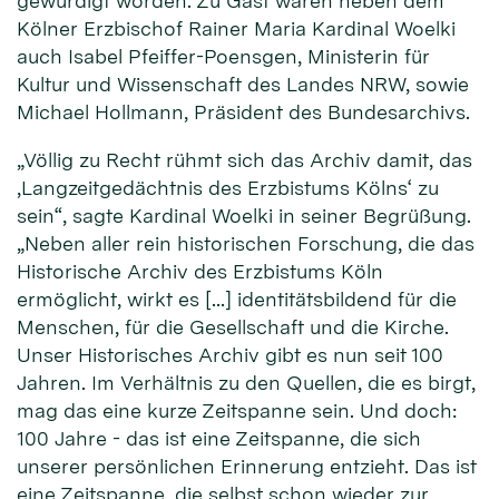
gewürdigt worden. Zu Gast waren neben dem
Kölner Erzbischof Rainer Maria Kardinal Woelki
auch Isabel Pfeiffer-Poensgen, Ministerin für
Kultur und Wissenschaft des Landes NRW, sowie
Michael Hollmann, Präsident des Bundesarchivs.
„Völlig zu Recht rühmt sich das Archiv damit, das
‚Langzeitgedächtnis des Erzbistums Kölns‘ zu
sein“, sagte Kardinal Woelki in seiner Begrüßung.
„Neben aller rein historischen Forschung, die das
Historische Archiv des Erzbistums Köln
ermöglicht, wirkt es […] identitätsbildend für die
Menschen, für die Gesellschaft und die Kirche.
Unser Historisches Archiv gibt es nun seit 100
Jahren. Im Verhältnis zu den Quellen, die es birgt,
mag das eine kurze Zeitspanne sein. Und doch:
100 Jahre - das ist eine Zeitspanne, die sich
unserer persönlichen Erinnerung entzieht. Das ist
eine Zeitspanne, die selbst schon wieder zur