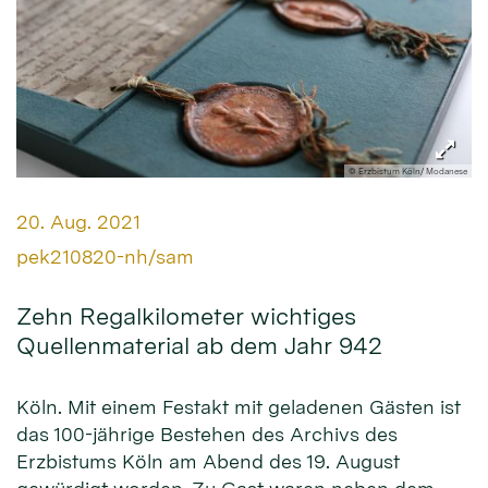
© Erzbistum Köln/ Modanese
Datum:
20. Aug. 2021
Von:
pek210820-nh/sam
Zehn Regalkilometer wichtiges
Quellenmaterial ab dem Jahr 942
Köln. Mit einem Festakt mit geladenen Gästen ist
das 100-jährige Bestehen des Archivs des
Erzbistums Köln am Abend des 19. August