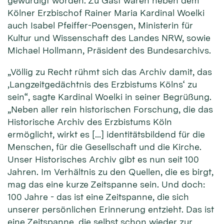
gewürdigt worden. Zu Gast waren neben dem
Kölner Erzbischof Rainer Maria Kardinal Woelki
auch Isabel Pfeiffer-Poensgen, Ministerin für
Kultur und Wissenschaft des Landes NRW, sowie
Michael Hollmann, Präsident des Bundesarchivs.
„Völlig zu Recht rühmt sich das Archiv damit, das
‚Langzeitgedächtnis des Erzbistums Kölns‘ zu
sein“, sagte Kardinal Woelki in seiner Begrüßung.
„Neben aller rein historischen Forschung, die das
Historische Archiv des Erzbistums Köln
ermöglicht, wirkt es […] identitätsbildend für die
Menschen, für die Gesellschaft und die Kirche.
Unser Historisches Archiv gibt es nun seit 100
Jahren. Im Verhältnis zu den Quellen, die es birgt,
mag das eine kurze Zeitspanne sein. Und doch:
100 Jahre - das ist eine Zeitspanne, die sich
unserer persönlichen Erinnerung entzieht. Das ist
eine Zeitspanne, die selbst schon wieder zur