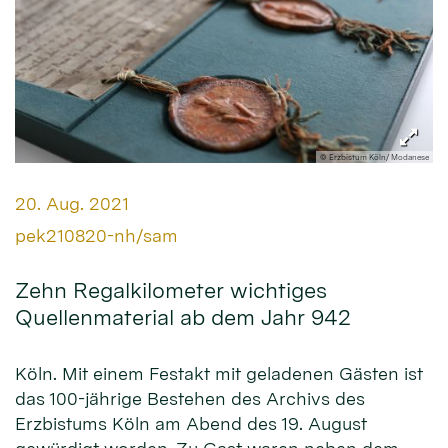
© Erzbistum Köln/ Modanese
Datum:
20. Aug. 2021
Von:
pek210820-nh/sam
Zehn Regalkilometer wichtiges
Quellenmaterial ab dem Jahr 942
Köln. Mit einem Festakt mit geladenen Gästen ist
das 100-jährige Bestehen des Archivs des
Erzbistums Köln am Abend des 19. August