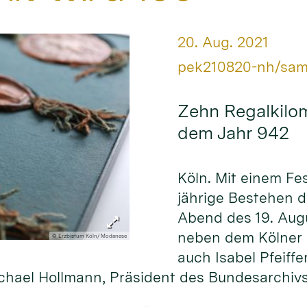
Datum:
20. Aug. 2021
Von:
pek210820-nh/sa
Zehn Regalkilom
dem Jahr 942
Köln. Mit einem Fe
jährige Bestehen 
Abend des 19. Aug
neben dem Kölner E
© Erzbistum Köln/ Modanese
auch Isabel Pfeiffe
hael Hollmann, Präsident des Bundesarchiv