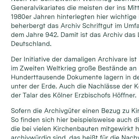
Generalvikariates die meisten der ins Mit
1980er Jahren hinterlegten hier wichtige 
beherbergt das Archiv Schriftgut im Umfa
dem Jahre 942. Damit ist das Archiv das 
Deutschland.
Der Initiative der damaligen Archivare i
im Zweiten Weltkrieg große Bestände an 
Hunderttausende Dokumente lagern in den
unter der Erde. Auch die Nachlässe der K
der Talar des Kölner Erzbischofs Höffner.
Sofern die Archivgüter einen Bezug zu Ki
So finden sich hier beispielsweise auch d
die bei vielen Kirchenbauten mitgewirkt
archivwürdig sind, das heißt für die Na