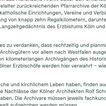
telalter zurückreichenden Pfarrarchive der Kö
katholische Einrichtungen, Vereine und Verbä
ng von knapp zehn Regalkilometern, darunter
Langzeitgedächtnis des Erzbistums Köln und 
st es zu verdanken, dass rechtzeitig und plan
Archivgütern vor allem nach Westfalen ausg
 kilometerlangen Archivgängen des Historisc
ölner Erzbischöfe werden hier verwahrt – wi
rche und kirchlichem Leben haben, finden auc
ie Nachlässe der Kölner Architekten Rolf Schw
 haben. Die Archivare müssen jeweils fachkun
chwelt aufgehoben werden müssen.