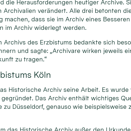
d die Herausforderungen heutiger Archive. Si
 Archivalien verändert. Alle drei betonten d
ung machen, dass sie im Archiv eines Besseren
n im Archiv widerlegt werden.
hen Archivs des Erzbistums bedankte sich beso
nern und sagte: „Archivare wirken jeweils ei
kunft zu tragen.“
zbistums Köln
as Historische Archiv seine Arbeit. Es wurde
g gegründet. Das Archiv enthält wichtiges Q
 zu Düsseldorf, genauso wie beispielsweise z
hm das Historische Archiv außer den Urkund