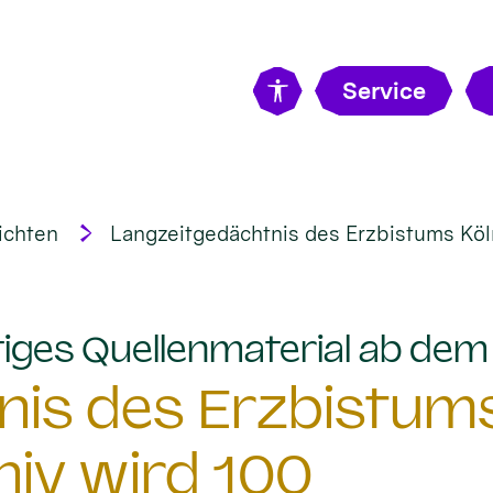
Service
ichten
Langzeitgedächtnis des Erzbistums Köln
tiges Quellenmaterial ab de
is des Erzbistums
hiv wird 100