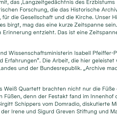
mit, das ‚Langzeitgedächtnis des Erzbistums K
rischen Forschung, die das Historische Archi
 für die Gesellschaft und die Kirche. Unser H
 es birgt, mag das eine kurze Zeitspanne sein.
 Erinnerung entzieht. Das ist eine Zeitspann
und Wissenschaftsministerin Isabell Pfeiffer-
d Erfahrungen“. Die Arbeit, die hier geleiste
s Landes und der Bundesrepublik. „Archive m
is Weiß Quartett brachten nicht nur die Füß
n Füßen, denn der Festakt fand im Innenhof 
irgitt Schippers vom Domradio, diskutierte M
der Irene und Sigurd Greven Stiftung und Ma