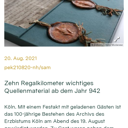
© Erzbistum Köln/ Modanese
Datum:
20. Aug. 2021
Von:
pek210820-nh/sam
Zehn Regalkilometer wichtiges
Quellenmaterial ab dem Jahr 942
Köln. Mit einem Festakt mit geladenen Gästen ist
das 100-jährige Bestehen des Archivs des
Erzbistums Köln am Abend des 19. August