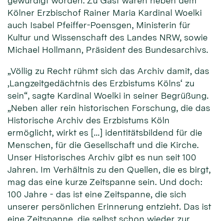
gewürdigt worden. Zu Gast waren neben dem
Kölner Erzbischof Rainer Maria Kardinal Woelki
auch Isabel Pfeiffer-Poensgen, Ministerin für
Kultur und Wissenschaft des Landes NRW, sowie
Michael Hollmann, Präsident des Bundesarchivs.
„Völlig zu Recht rühmt sich das Archiv damit, das
‚Langzeitgedächtnis des Erzbistums Kölns‘ zu
sein“, sagte Kardinal Woelki in seiner Begrüßung.
„Neben aller rein historischen Forschung, die das
Historische Archiv des Erzbistums Köln
ermöglicht, wirkt es […] identitätsbildend für die
Menschen, für die Gesellschaft und die Kirche.
Unser Historisches Archiv gibt es nun seit 100
Jahren. Im Verhältnis zu den Quellen, die es birgt,
mag das eine kurze Zeitspanne sein. Und doch:
100 Jahre - das ist eine Zeitspanne, die sich
unserer persönlichen Erinnerung entzieht. Das ist
eine Zeitspanne, die selbst schon wieder zur