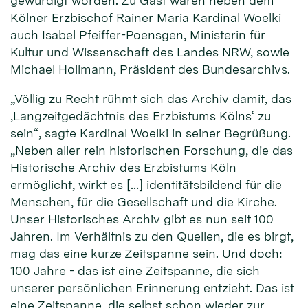
gewürdigt worden. Zu Gast waren neben dem
Kölner Erzbischof Rainer Maria Kardinal Woelki
auch Isabel Pfeiffer-Poensgen, Ministerin für
Kultur und Wissenschaft des Landes NRW, sowie
Michael Hollmann, Präsident des Bundesarchivs.
„Völlig zu Recht rühmt sich das Archiv damit, das
‚Langzeitgedächtnis des Erzbistums Kölns‘ zu
sein“, sagte Kardinal Woelki in seiner Begrüßung.
„Neben aller rein historischen Forschung, die das
Historische Archiv des Erzbistums Köln
ermöglicht, wirkt es […] identitätsbildend für die
Menschen, für die Gesellschaft und die Kirche.
Unser Historisches Archiv gibt es nun seit 100
Jahren. Im Verhältnis zu den Quellen, die es birgt,
mag das eine kurze Zeitspanne sein. Und doch:
100 Jahre - das ist eine Zeitspanne, die sich
unserer persönlichen Erinnerung entzieht. Das ist
eine Zeitspanne, die selbst schon wieder zur