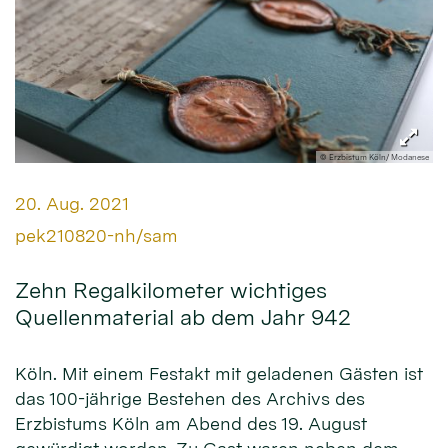
© Erzbistum Köln/ Modanese
Datum:
20. Aug. 2021
Von:
pek210820-nh/sam
Zehn Regalkilometer wichtiges
Quellenmaterial ab dem Jahr 942
Köln. Mit einem Festakt mit geladenen Gästen ist
das 100-jährige Bestehen des Archivs des
Erzbistums Köln am Abend des 19. August