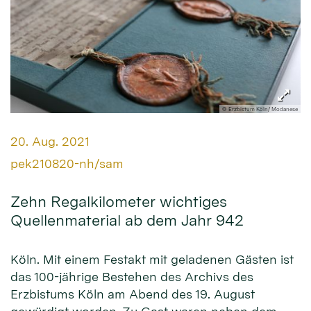
© Erzbistum Köln/ Modanese
Datum:
20. Aug. 2021
Von:
pek210820-nh/sam
Zehn Regalkilometer wichtiges
Quellenmaterial ab dem Jahr 942
Köln. Mit einem Festakt mit geladenen Gästen ist
das 100-jährige Bestehen des Archivs des
Erzbistums Köln am Abend des 19. August