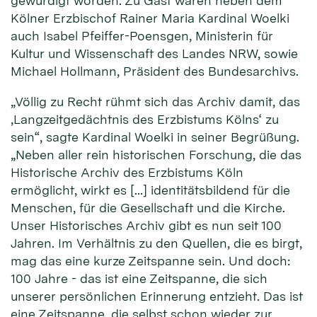
gewürdigt worden. Zu Gast waren neben dem
Kölner Erzbischof Rainer Maria Kardinal Woelki
auch Isabel Pfeiffer-Poensgen, Ministerin für
Kultur und Wissenschaft des Landes NRW, sowie
Michael Hollmann, Präsident des Bundesarchivs.
„Völlig zu Recht rühmt sich das Archiv damit, das
‚Langzeitgedächtnis des Erzbistums Kölns‘ zu
sein“, sagte Kardinal Woelki in seiner Begrüßung.
„Neben aller rein historischen Forschung, die das
Historische Archiv des Erzbistums Köln
ermöglicht, wirkt es […] identitätsbildend für die
Menschen, für die Gesellschaft und die Kirche.
Unser Historisches Archiv gibt es nun seit 100
Jahren. Im Verhältnis zu den Quellen, die es birgt,
mag das eine kurze Zeitspanne sein. Und doch:
100 Jahre - das ist eine Zeitspanne, die sich
unserer persönlichen Erinnerung entzieht. Das ist
eine Zeitspanne, die selbst schon wieder zur