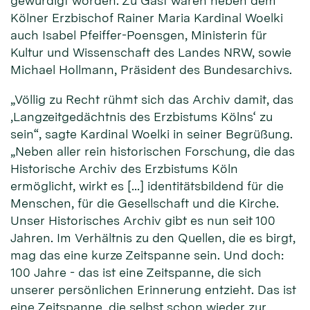
gewürdigt worden. Zu Gast waren neben dem
Kölner Erzbischof Rainer Maria Kardinal Woelki
auch Isabel Pfeiffer-Poensgen, Ministerin für
Kultur und Wissenschaft des Landes NRW, sowie
Michael Hollmann, Präsident des Bundesarchivs.
„Völlig zu Recht rühmt sich das Archiv damit, das
‚Langzeitgedächtnis des Erzbistums Kölns‘ zu
sein“, sagte Kardinal Woelki in seiner Begrüßung.
„Neben aller rein historischen Forschung, die das
Historische Archiv des Erzbistums Köln
ermöglicht, wirkt es […] identitätsbildend für die
Menschen, für die Gesellschaft und die Kirche.
Unser Historisches Archiv gibt es nun seit 100
Jahren. Im Verhältnis zu den Quellen, die es birgt,
mag das eine kurze Zeitspanne sein. Und doch:
100 Jahre - das ist eine Zeitspanne, die sich
unserer persönlichen Erinnerung entzieht. Das ist
eine Zeitspanne, die selbst schon wieder zur