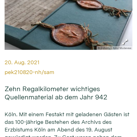
© Erzbistum Köln/ Modanese
Datum:
20. Aug. 2021
Von:
pek210820-nh/sam
Zehn Regalkilometer wichtiges
Quellenmaterial ab dem Jahr 942
Köln. Mit einem Festakt mit geladenen Gästen ist
das 100-jährige Bestehen des Archivs des
Erzbistums Köln am Abend des 19. August