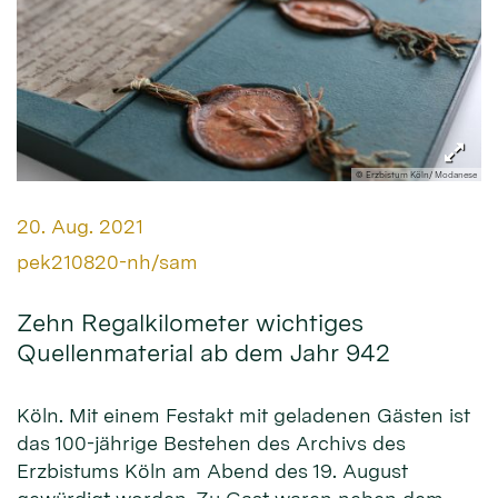
© Erzbistum Köln/ Modanese
Datum:
20. Aug. 2021
Von:
pek210820-nh/sam
Zehn Regalkilometer wichtiges
Quellenmaterial ab dem Jahr 942
Köln. Mit einem Festakt mit geladenen Gästen ist
das 100-jährige Bestehen des Archivs des
Erzbistums Köln am Abend des 19. August