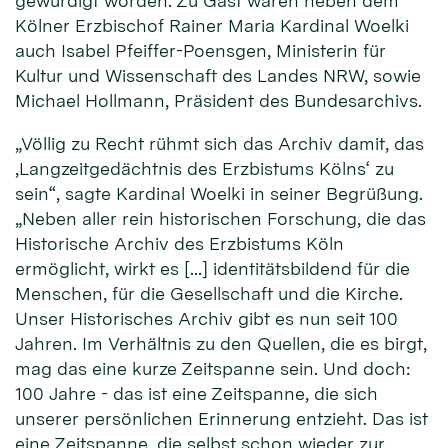
gewürdigt worden. Zu Gast waren neben dem
Kölner Erzbischof Rainer Maria Kardinal Woelki
auch Isabel Pfeiffer-Poensgen, Ministerin für
Kultur und Wissenschaft des Landes NRW, sowie
Michael Hollmann, Präsident des Bundesarchivs.
„Völlig zu Recht rühmt sich das Archiv damit, das
‚Langzeitgedächtnis des Erzbistums Kölns‘ zu
sein“, sagte Kardinal Woelki in seiner Begrüßung.
„Neben aller rein historischen Forschung, die das
Historische Archiv des Erzbistums Köln
ermöglicht, wirkt es […] identitätsbildend für die
Menschen, für die Gesellschaft und die Kirche.
Unser Historisches Archiv gibt es nun seit 100
Jahren. Im Verhältnis zu den Quellen, die es birgt,
mag das eine kurze Zeitspanne sein. Und doch:
100 Jahre - das ist eine Zeitspanne, die sich
unserer persönlichen Erinnerung entzieht. Das ist
eine Zeitspanne, die selbst schon wieder zur