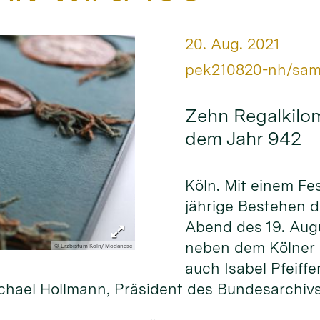
Datum:
20. Aug. 2021
Von:
pek210820-nh/sa
Zehn Regalkilom
dem Jahr 942
Köln. Mit einem Fe
jährige Bestehen 
Abend des 19. Aug
neben dem Kölner E
© Erzbistum Köln/ Modanese
auch Isabel Pfeiffe
hael Hollmann, Präsident des Bundesarchiv