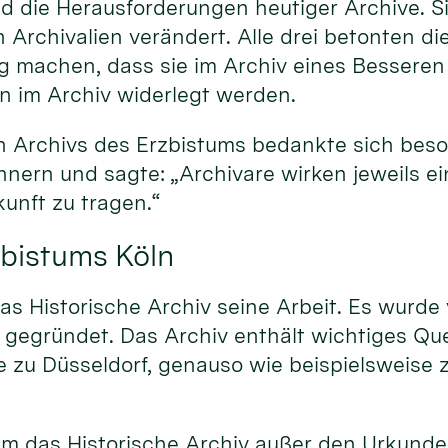
d die Herausforderungen heutiger Archive. Si
 Archivalien verändert. Alle drei betonten d
ung machen, dass sie im Archiv eines Besseren
n im Archiv widerlegt werden.
hen Archivs des Erzbistums bedankte sich beso
nern und sagte: „Archivare wirken jeweils ei
kunft zu tragen.“
zbistums Köln
as Historische Archiv seine Arbeit. Es wurde
g gegründet. Das Archiv enthält wichtiges Q
 zu Düsseldorf, genauso wie beispielsweise z
hm das Historische Archiv außer den Urkund