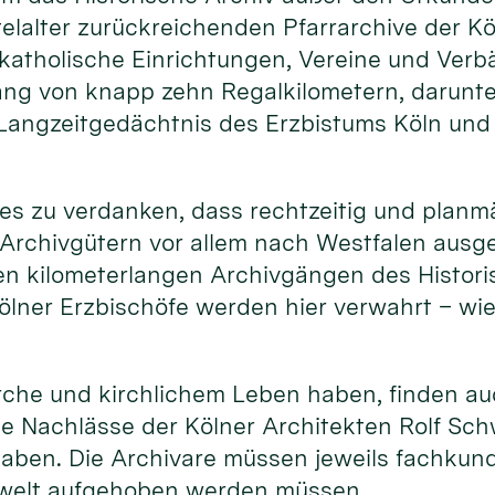
telalter zurückreichenden Pfarrarchive der Kö
katholische Einrichtungen, Vereine und Verbä
ng von knapp zehn Regalkilometern, darunter
Langzeitgedächtnis des Erzbistums Köln und 
st es zu verdanken, dass rechtzeitig und plan
Archivgütern vor allem nach Westfalen ausg
 kilometerlangen Archivgängen des Historisc
ölner Erzbischöfe werden hier verwahrt – wi
rche und kirchlichem Leben haben, finden auc
ie Nachlässe der Kölner Architekten Rolf Schw
 haben. Die Archivare müssen jeweils fachkun
chwelt aufgehoben werden müssen.