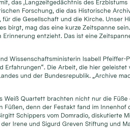
mit, das ‚Langzeitgedächtnis des Erzbistums K
rischen Forschung, die das Historische Archi
 für die Gesellschaft und die Kirche. Unser H
 es birgt, mag das eine kurze Zeitspanne sein.
 Erinnerung entzieht. Das ist eine Zeitspann
und Wissenschaftsministerin Isabell Pfeiffer-
d Erfahrungen“. Die Arbeit, die hier geleiste
s Landes und der Bundesrepublik. „Archive m
is Weiß Quartett brachten nicht nur die Füß
n Füßen, denn der Festakt fand im Innenhof 
irgitt Schippers vom Domradio, diskutierte M
der Irene und Sigurd Greven Stiftung und Ma