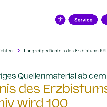
Service
ichten
Langzeitgedächtnis des Erzbistums Köln
tiges Quellenmaterial ab de
is des Erzbistums
hiv wird 100