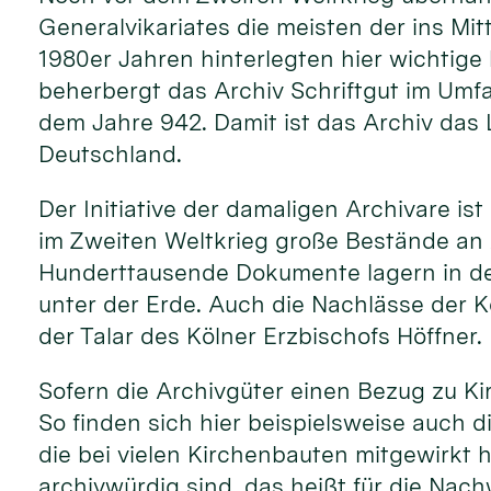
Generalvikariates die meisten der ins Mit
1980er Jahren hinterlegten hier wichtige 
beherbergt das Archiv Schriftgut im Umfa
dem Jahre 942. Damit ist das Archiv das 
Deutschland.
Der Initiative der damaligen Archivare i
im Zweiten Weltkrieg große Bestände an 
Hunderttausende Dokumente lagern in den
unter der Erde. Auch die Nachlässe der K
der Talar des Kölner Erzbischofs Höffner.
Sofern die Archivgüter einen Bezug zu Ki
So finden sich hier beispielsweise auch d
die bei vielen Kirchenbauten mitgewirkt
archivwürdig sind, das heißt für die Na