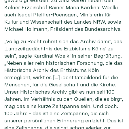
gewürdigt worden. Zu Gast waren neben dem
Kölner Erzbischof Rainer Maria Kardinal Woelki
auch Isabel Pfeiffer-Poensgen, Ministerin für
Kultur und Wissenschaft des Landes NRW, sowie
Michael Hollmann, Präsident des Bundesarchivs.
„Völlig zu Recht rühmt sich das Archiv damit, das
‚Langzeitgedächtnis des Erzbistums Kölns‘ zu
sein“, sagte Kardinal Woelki in seiner Begrüßung.
„Neben aller rein historischen Forschung, die das
Historische Archiv des Erzbistums Köln
ermöglicht, wirkt es […] identitätsbildend für die
Menschen, für die Gesellschaft und die Kirche.
Unser Historisches Archiv gibt es nun seit 100
Jahren. Im Verhältnis zu den Quellen, die es birgt,
mag das eine kurze Zeitspanne sein. Und doch:
100 Jahre - das ist eine Zeitspanne, die sich
unserer persönlichen Erinnerung entzieht. Das ist
eine Zeitspanne, die selbst schon wieder zur