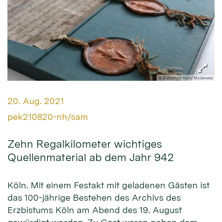
© Erzbistum Köln/ Modanese
Datum:
20. Aug. 2021
Von:
pek210820-nh/sam
Zehn Regalkilometer wichtiges
Quellenmaterial ab dem Jahr 942
Köln. Mit einem Festakt mit geladenen Gästen ist
das 100-jährige Bestehen des Archivs des
Erzbistums Köln am Abend des 19. August