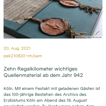
© Erzbistum Köln/ Modanese
Datum:
20. Aug. 2021
Von:
pek210820-nh/sam
Zehn Regalkilometer wichtiges
Quellenmaterial ab dem Jahr 942
Köln. Mit einem Festakt mit geladenen Gästen ist
das 100-jährige Bestehen des Archivs des
Erzbistums Köln am Abend des 19. August